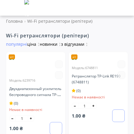
Головна
Wi-Fi ретранслятори (репітери)
Wi-Fi ретранслятори (репітери)
популярні
ціна
▲
новинки
▲
з відгуками
▲
▼
▼
▼
хіт
хіт
Модель:6748811
Ретранслятор TP-Link RE190
Модель:6239716
(6748811)
Двухдиапазонный усилитель
(0)
беспроводного сигнала TP-
Немає в наявності
Link RE200 Wireless AC750
(0)
Range Extender (6239716)
Немає в наявності
1.00 ₴
1.00 ₴