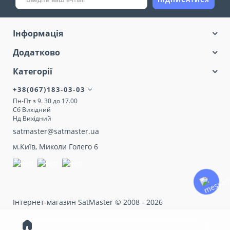
будинок?
Wi-Fi ретранслятори
(репітери)
— це просте та ефективне
Інформація
рішення, яке дозволяє значно
розширити зону покриття без заміни
Додатково
роутера.
Категорії
Репітер приймає сигнал від вашого Wi-
+38(067)183-03-03
Fi роутера, підсилює його та передає
Пн-Пт з 9. 30 до 17.00
Сб Вихідний
далі, забезпечуючи стабільне
Нд Вихідний
підключення там, де раніше сигнал був
satmaster@satmaster.ua
слабкий або зовсім відсутній. Це
м.Київ, Миколи Голего 6
особливо актуально для великих
квартир, будинків, офісів або приміщень
із товстими стінами, де сигнал не
проходить у всі кімнати.
Інтернет-магазин SatMaster © 2008 - 2026
Wi-Fi без “мертвих зон” у