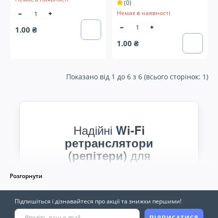
(0)
мережі
Немає в наявності
1.00 ₴
1.00 ₴
Показано від 1 до 6 з 6 (всього сторінок: 1)
Надійні
Wi-Fi
ретранслятори
для
(репітери)
розширення покриття
Розгорнути
Потрібно позбутися “мертвих зон” Wi-Fi
Підпишіться і дізнавайтеся про акції та знижки першими!
та покрити інтернетом всю квартиру або
ПІДПИСАТИСЯ