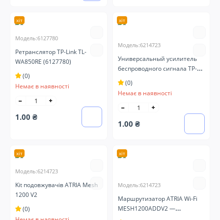
хіт
хіт
Модель:6127780
Модель:6214723
Ретранслятор TP-Link TL-
Универсальный усилитель
WA850RE (6127780)
беспроводного сигнала TP-
(0)
Link TL-WA854RE (6214723)
(0)
Немає в наявності
Немає в наявності
1.00 ₴
1.00 ₴
хіт
хіт
Модель:6214723
Kit подовжувачів ATRIA Mesh
Модель:6214723
1200 V2
Маршрутизатор ATRIA Wi-Fi
MESH1200ADDV2 —
(0)
додатковий модуль Mesh-
Немає в наявності