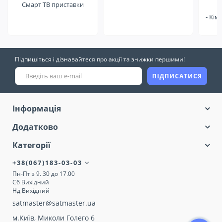
Смарт ТВ приставки
- Кім
Підпишіться і дізнавайтеся про акції та знижки першими!
ПІДПИСАТИСЯ
Інформація
Додатково
Категорії
+38(067)183-03-03
Пн-Пт з 9. 30 до 17.00
Сб Вихідний
Нд Вихідний
satmaster@satmaster.ua
м.Київ, Миколи Голего 6