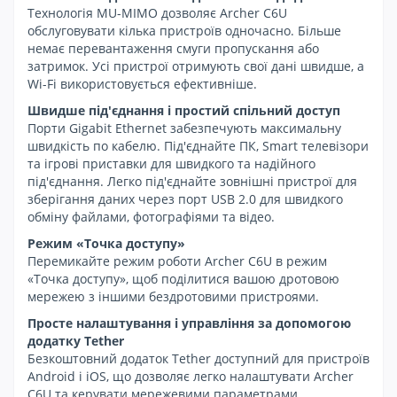
Технологія MU-MIMO дозволяє Archer C6U
обслуговувати кілька пристроїв одночасно. Більше
немає перевантаження смуги пропускання або
затримок. Усі пристрої отримують свої дані швидше, а
Wi-Fi використовується ефективніше.
Швидше під'єднання і простий спільний доступ
Порти Gigabit Ethernet забезпечують максимальну
швидкість по кабелю. Під'єднайте ПК, Smart телевізори
та ігрові приставки для швидкого та надійного
під'єднання. Легко під'єднайте зовнішні пристрої для
зберігання даних через порт USB 2.0 для швидкого
обміну файлами, фотографіями та відео.
Режим «Точка доступу»
Перемикайте режим роботи Archer C6U в режим
«Точка доступу», щоб поділитися вашою дротовою
мережею з іншими бездротовими пристроями.
Просте налаштування і управління за допомогою
додатку Tether
Безкоштовний додаток Tether доступний для пристроїв
Android і iOS, що дозволяє легко налаштувати Archer
C6U та керувати мережевими параметрами.