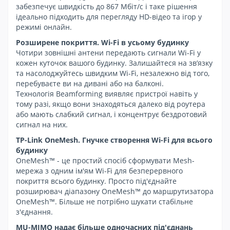
забезпечує швидкість до 867 Мбіт/с і таке рішення
ідеально підходить для перегляду HD-відео та ігор у
режимі онлайн.
Розширене покриття. Wi-Fi в усьому будинку
Чотири зовнішні антени передають сигнали Wi-Fi у
кожен куточок вашого будинку. Залишайтеся на зв’язку
та насолоджуйтесь швидким Wi-Fi, незалежно від того,
перебуваєте ви на дивані або на балконі.
Технологія Beamforming виявляє пристрої навіть у
тому разі, якщо вони знаходяться далеко від роутера
або мають слабкий сигнал, і концентрує бездротовий
сигнал на них.
TP-Link OneMesh. Гнучке створення Wi-Fi для всього
будинку
OneMesh™ - це простий спосіб сформувати Mesh-
мережа з одним ім'ям Wi-Fi для безперервного
покриття всього будинку. Просто під'єднайте
розширювач діапазону OneMesh™ до маршрутизатора
OneMesh™. Більше не потрібно шукати стабільне
з'єднання.
MU-MIMO надає більше одночасних під'єднань