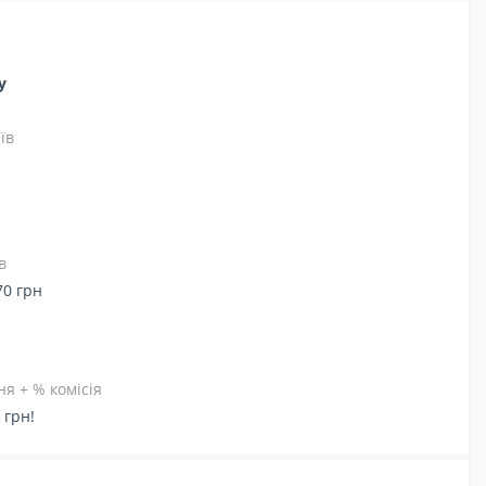
ну
їв
в
70 грн
я + % комісія
 грн!