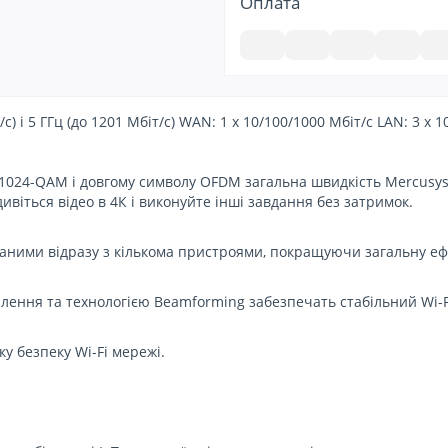
Оплата
с) і 5 ГГц (до 1201 Мбіт/с) WAN: 1 x 10/100/1000 Мбіт/с LAN: 3 x 
 1024-QAM і довгому символу OFDM загальна швидкість Mercusys 
 дивіться відео в 4К і виконуйте інші завдання без затримок.
ними відразу з кількома пристроями, покращуючи загальну еф
ення та технологією Beamforming забезпечать стабільний Wi-Fi
 безпеку Wi-Fi мережі.