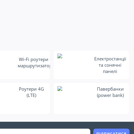
Електростанції
Wi-Fi роутери та
та сонячні
маршрутизатори
панелі
Роутери 4G
Павербанки
(LTE)
(power bank)
ПІДПИСАТИСЯ