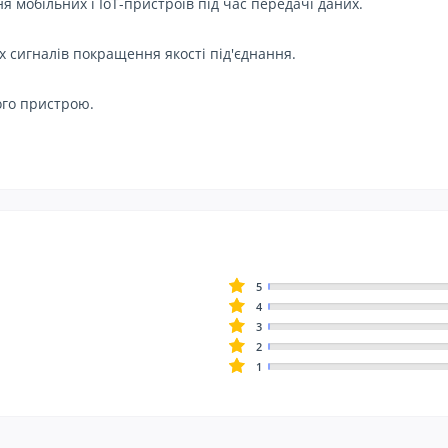
 мобільних і IoT-пристроїв під час передачі даних.
х сигналів покращення якості під'єднання.
ого пристрою.
5
4
3
2
1