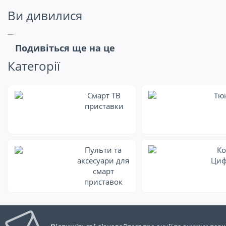
Ви дивилися
Подивіться ще на це
Категорії
Смарт ТВ
Тю
приставки
Пульти та
Ко
аксесуари для
Циф
смарт
приставок