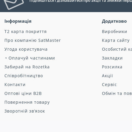
Підпишіться і дізнавайтеся про акції та знижки пе
Інформація
Додатково
Т2 карта покриття
Виробники
Про компанію SatMaster
Карта сайту
Угода користувача
Особистий к
◔ Оплачуй частинами
Закладки
Забирай на Rozetka
Розсилка
Співробітництво
Акції
Контакти
Сервіс
Оптові ціни B2B
Обмін та по
Повернення товару
Зворотній зв’язок
Інтернет-магазин SatMaster © 2008 - 2026