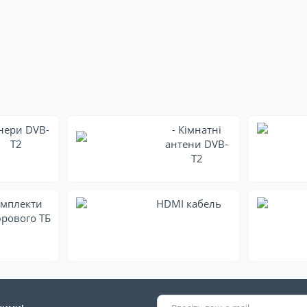
нери DVB-
- Кімнатні
T2
антени DVB-
T2
мплекти
HDMI кабель
рового ТБ