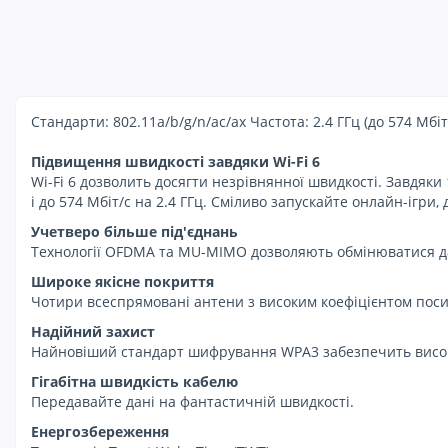
Стандарти: 802.11a/b/g/n/ac/ax Частота: 2.4 ГГц (до 574 Мбіт/
Підвищення швидкості завдяки Wi-Fi 6
Wi-Fi 6 дозволить досягти незрівнянної швидкості. Завдяки
і до 574 Мбіт/с на 2.4 ГГц. Сміливо запускайте онлайн-ігри,
Учетверо більше під'єднань
Технології OFDMA та MU-MIMO дозволяють обмінюватися да
Широке якісне покриття
Чотири всеспрямовані антени з високим коефіцієнтом посил
Надійний захист
Найновіший стандарт шифрування WPA3 забезпечить високу
Гігабітна швидкість кабелю
Передавайте дані на фантастичній швидкості.
Енергозбереження