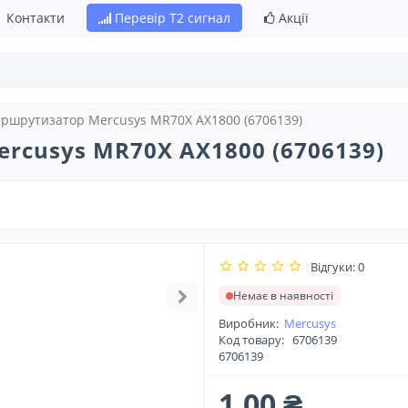
Контакти
Перевір Т2 сигнал
Акції
ршрутизатор Mercusys MR70X AX1800 (6706139)
rcusys MR70X AX1800 (6706139)
Відгуки: 0
Немає в наявності
Виробник:
Mercusys
Код товару:
6706139
6706139
1.00 ₴