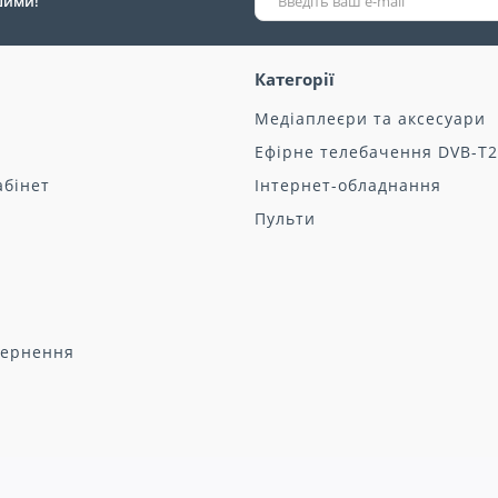
ршими!
Категорії
Медіаплеєри та аксесуари
Ефірне телебачення DVB-T2
абінет
Інтернет-обладнання
Пульти
вернення