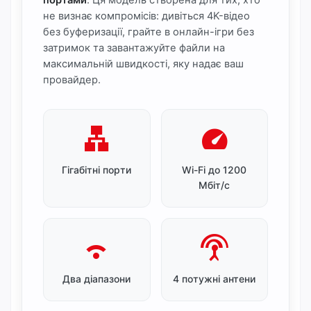
портами
. Ця модель створена для тих, хто
не визнає компромісів: дивіться 4K-відео
без буферизації, грайте в онлайн-ігри без
затримок та завантажуйте файли на
максимальній швидкості, яку надає ваш
провайдер.
lan
speed
Гігабітні порти
Wi-Fi до 1200
Мбіт/с
wifi_2_bar
settings_input_antenna
Два діапазони
4 потужні антени