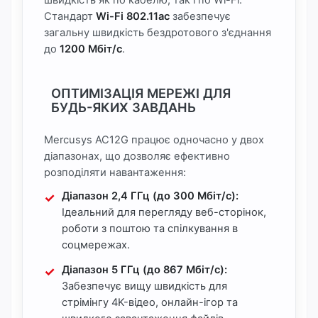
швидкість як по кабелю, так і по Wi-Fi.
Стандарт
Wi-Fi 802.11ac
забезпечує
загальну швидкість бездротового з'єднання
до
1200 Мбіт/с
.
ОПТИМІЗАЦІЯ МЕРЕЖІ ДЛЯ
БУДЬ-ЯКИХ ЗАВДАНЬ
Mercusys AC12G працює одночасно у двох
діапазонах, що дозволяє ефективно
розподіляти навантаження:
Діапазон 2,4 ГГц (до 300 Мбіт/с):
Ідеальний для перегляду веб-сторінок,
роботи з поштою та спілкування в
соцмережах.
Діапазон 5 ГГц (до 867 Мбіт/с):
Забезпечує вищу швидкість для
стрімінгу 4K-відео, онлайн-ігор та