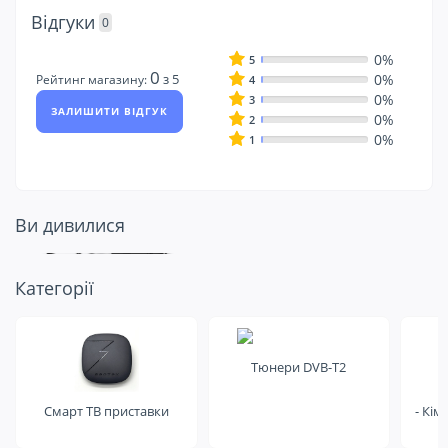
Відгуки
0
0%
5
0
0%
з 5
Рейтинг магазину:
4
0%
3
ЗАЛИШИТИ ВІДГУК
0%
2
0%
1
Ви дивилися
Подивіться ще
Категорії
на це
Тюнери DVB-T2
Смарт ТВ приставки
- Кім