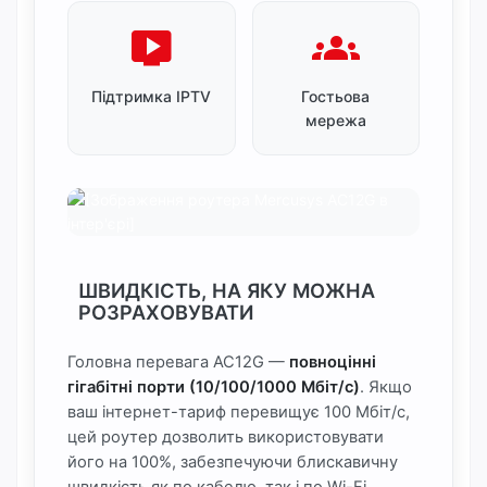
live_tv
groups
Підтримка IPTV
Гостьова
мережа
ШВИДКІСТЬ, НА ЯКУ МОЖНА
РОЗРАХОВУВАТИ
Головна перевага AC12G —
повноцінні
гігабітні порти (10/100/1000 Мбіт/с)
. Якщо
ваш інтернет-тариф перевищує 100 Мбіт/с,
цей роутер дозволить використовувати
його на 100%, забезпечуючи блискавичну