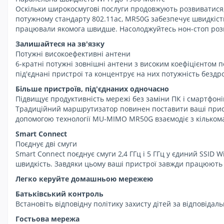
Оскільки широкосмугові послуги продовжують розвиватися,
потужному стандарту 802.11ac, MR50G забезпечує швидкість д
працювали якомога швидше. Насолоджуйтесь нон-стоп розв
Залишайтеся на зв'язку
Потужні високоефективні антени
6-кратні потужні зовнішні антени з високим коефіцієнтом 
під'єднані пристрої та концентрує на них потужність бездр
Більше пристроїв, під'єднаних одночасно
Підвищує продуктивність мережі без заміни ПК і смартфоні
Традиційний маршрутизатор повинен поставити ваші пристр
допомогою технології MU-MIMO MR50G взаємодіє з кільком
Smart Connect
Поєднує дві смуги
Smart Connect поєднує смуги 2,4 ГГц і 5 ГГц у єдиний SSI
швидкість. Завдяки цьому ваші пристрої завжди працюють 
Легко керуйте домашньою мережею
Батьківський контроль
Встановіть відповідну політику захисту дітей за відповідал
Гостьова мережа