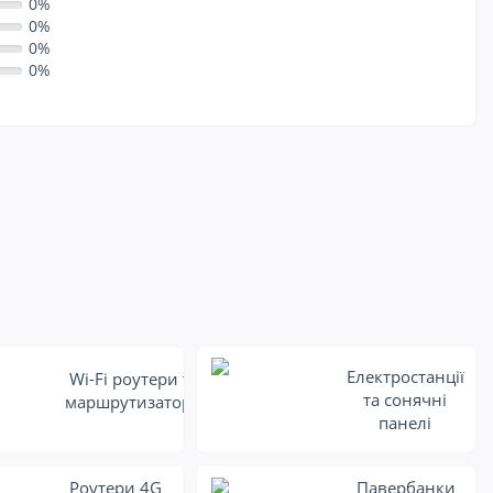
0%
0%
0%
0%
Електростанції
Wi-Fi роутери та
та сонячні
маршрутизатори
панелі
Роутери 4G
Павербанки