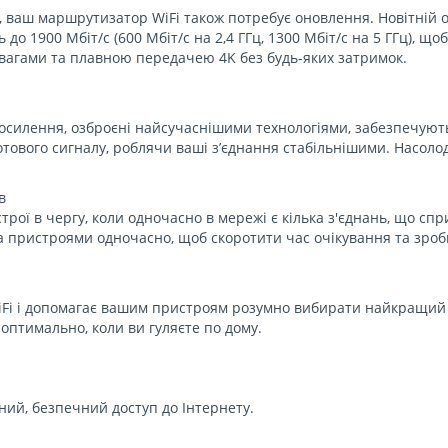
 ваш маршрутизатор WiFi також потребує оновлення. Новітній 
о 1900 Мбіт/с (600 Мбіт/с на 2,4 ГГц, 1300 Мбіт/с на 5 ГГц), що
агами та плавною передачею 4K без будь-яких затримок.
посилення, озброєні найсучаснішими технологіями, забезпечуют
отового сигналу, роблячи ваші з’єднання стабільнішими. Насоло
в
ої в чергу, коли одночасно в мережі є кілька з'єднань, що сп
а пристроями одночасно, щоб скоротити час очікування та зро
D WiFi і допомагає вашим пристроям розумно вибирати найкращий
оптимально, коли ви гуляєте по дому.
ьний, безпечний доступ до Інтернету.