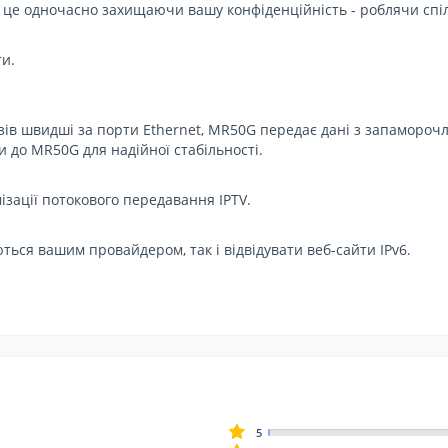
се це одночасно захищаючи вашу конфіденційність - роблячи сп
и.
зів швидші за порти Ethernet, MR50G передає дані з запаморо
ки до MR50G для надійної стабільності.
ізації потокового передавання IPTV.
ться вашим провайдером, так і відвідувати веб-сайти IPv6.
5