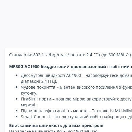
Стандарти: 802.11a/b/g/n/ac Частота: 2.4 ГГц (до 600 Мбіт/с) 
MR50G AC1900 бездротовий дводіапазонний гігабітний
Двосмугові швидкості AC1900 – насолоджуйтесь домашні
діапазоні 2,4 ГГц).
Чудове покриття – 6 антен високого посилення з фун
куточку.
Гігабітні порти – повною мірою використовуйте дост
мережі.
Підвищена ефективність мережі – Технологія MU-MIM
Smart Connect – інтелектуальний вибір найкращого д
Блискавична швидкість для всіх пристроїв
Паралельна швидкість Wi-Fi до 1900 Мбіт/с