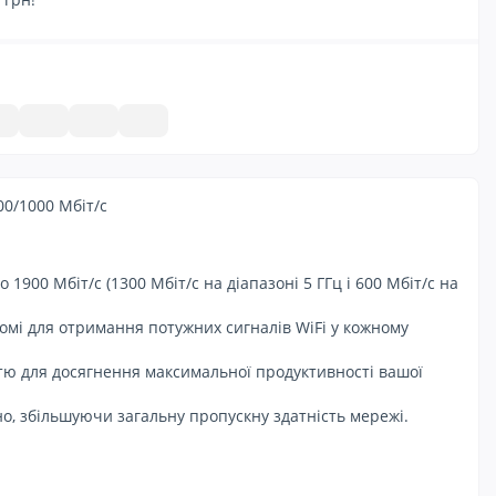
100/1000 Мбіт/с
900 Мбіт/с (1300 Мбіт/с на діапазоні 5 ГГц і 600 Мбіт/с на
омі для отримання потужних сигналів WiFi у кожному
стю для досягнення максимальної продуктивності вашої
, збільшуючи загальну пропускну здатність мережі.