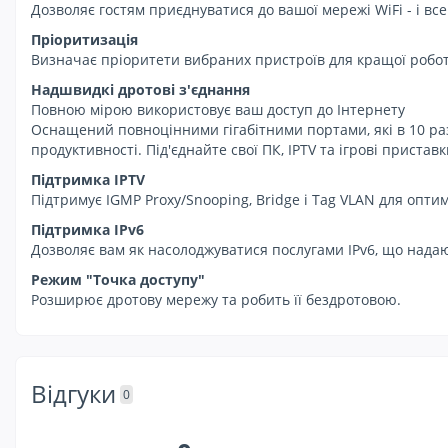
Дозволяє гостям приєднуватися до вашої мережі WiFi - і в
Пріоритизація
Визначає пріоритети вибраних пристроїв для кращої робот
Надшвидкі дротові з'єднання
Повною мірою використовує ваш доступ до Інтернету
Оснащений повноцінними гігабітними портами, які в 10 ра
продуктивності. Під'єднайте свої ПК, IPTV та ігрові пристав
Підтримка IPTV
Підтримує IGMP Proxy/Snooping, Bridge і Tag VLAN для оптим
Підтримка IPv6
Дозволяє вам як насолоджуватися послугами IPv6, що надаю
Режим "Точка доступу"
Розширює дротову мережу та робить її бездротовою.
Відгуки
0