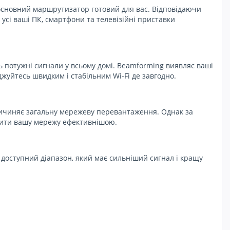
основний маршрутизатор готовий для вас. Відповідаючи
б усі ваші ПК, смартфони та телевізійні приставки
ь потужні сигнали у всьому домі. Beamforming виявляє ваші
джуйтесь швидким і стабільним Wi-Fi де завгодно.
ричиняє загальну мережеву перевантаження. Однак за
бити вашу мережу ефективнішою.
 доступний діапазон, який має сильніший сигнал і кращу