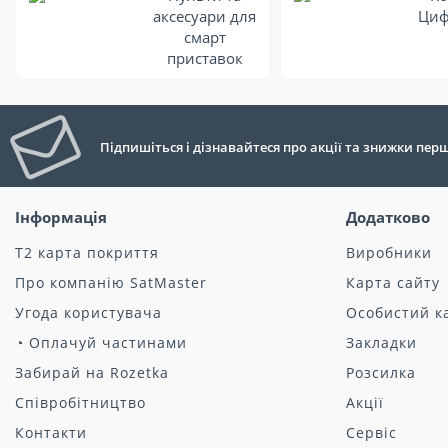
аксесуари для
Циф
смарт
приставок
Підпишіться і дізнавайтеся про акції та знижки пе
Інформація
Додатково
Т2 карта покриття
Виробники
Про компанію SatMaster
Карта сайту
Угода користувача
Особистий к
◔ Оплачуй частинами
Закладки
Забирай на Rozetka
Розсилка
Співробітництво
Акції
Контакти
Сервіс