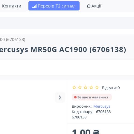
Контакти
Перевір Т2 сигнал
Акції
0 (6706138)
rcusys MR50G AC1900 (6706138)
Відгуки: 0
Немає в наявності
Виробник:
Mercusys
Код товару:
6706138
6706138
1.00 ₴