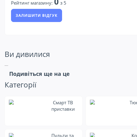
0
Рейтинг магазину:
з 5
ЗАЛИШИТИ ВІДГУК
Ви дивилися
Подивіться ще на це
Категорії
Смарт ТВ
Тю
приставки
Пульти та
Ко