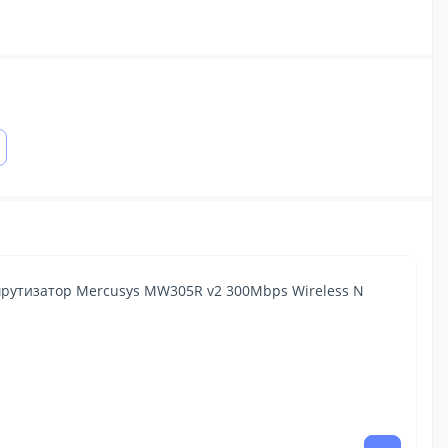
рутизатор Mercusys MW305R v2 300Mbps Wireless N
1 