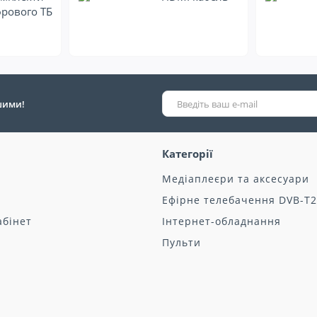
рового ТБ
ршими!
Категорії
Медіаплеєри та аксесуари
Ефірне телебачення DVB-T2
абінет
Інтернет-обладнання
Пульти