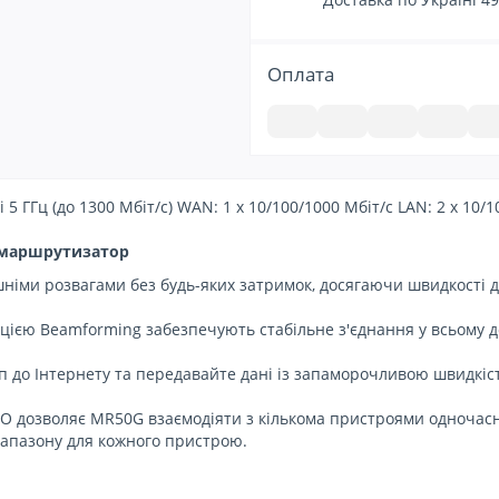
Оплата
і 5 ГГц (до 1300 Мбіт/с) WAN: 1 x 10/100/1000 Мбіт/с LAN: 2 x 10/
 маршрутизатор
ми розвагами без будь-яких затримок, досягаючи швидкості до 1
кцією Beamforming забезпечують стабільне з'єднання у всьому д
уп до Інтернету та передавайте дані із запаморочливою швидкі
O дозволяє MR50G взаємодіяти з кількома пристроями одночасно
іапазону для кожного пристрою.