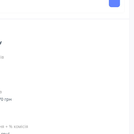
ну
їв
в
70 грн
я + % комісія
 грн!