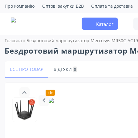
Про компанію
Оптові закупки B2B
Оплата та доставка
Каталог
Головна
Бездротовий маршрутизатор Mercusys MR50G AC190
Бездротовий маршрутизатор Me
ВСЕ ПРО ТОВАР
ВІДГУКИ
0
хіт