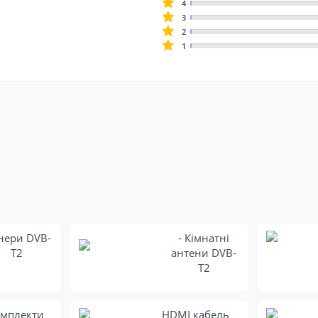
4
3
2
1
нери DVB-
- Кімнатні
T2
антени DVB-
T2
мплекти
HDMI кабель