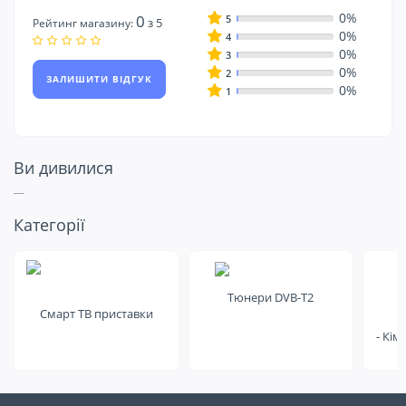
0%
0
5
з 5
Рейтинг магазину:
0%
4
0%
3
0%
2
ЗАЛИШИТИ ВІДГУК
0%
1
Ви дивилися
Подивіться ще
Категорії
на це
Тюнери DVB-T2
Смарт ТВ приставки
- Кім