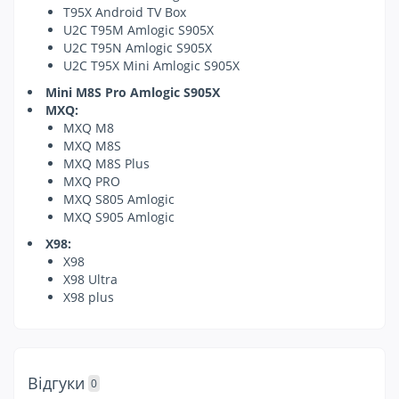
T95X Android TV Box
U2C T95M Amlogic S905X
U2C T95N Amlogic S905X
U2C T95X Mini Amlogic S905X
Mini M8S Pro Amlogic S905X
MXQ:
MXQ M8
MXQ M8S
MXQ M8S Plus
MXQ PRO
MXQ S805 Amlogic
MXQ S905 Amlogic
X98:
X98
X98 Ultra
X98 plus
Відгуки
0