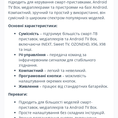
підходить для керування смарт-приставками, Android
TV Box, медіаплеєрами та пристроями на базі Android.
Компактний, зручний та простий у використанні, він
сумісний із широким спектром популярних моделей.
Основні характеристики:
Сумісність
– підтримує більшість смарт-ТВ
приставок, медіаплеєрів та Android TV Box,
включаючи INEXT, Sweet TV, OZONEHD, X96, X98
та інші.
ІЧ-управління
– передача команд за
інфрачервоним сигналом для стабільного
з'єднання.
Компактний
– легкий та невеликий.
Програмовані кнопки
– можливість
налаштування окремих кнопок.
Живлення
– працює від стандартних батарейок.
Переваги:
Підходить для більшості моделей смарт-
приставок, медіаплеєрів та Android TV Box.
Просте налаштування без складних інструкцій.
Зручне розташування кнопок, включаючи