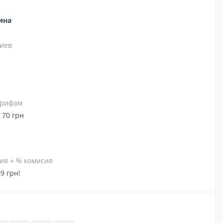
зина
иев
тарифам
 70 грн
ия + % комисия
9 грн!