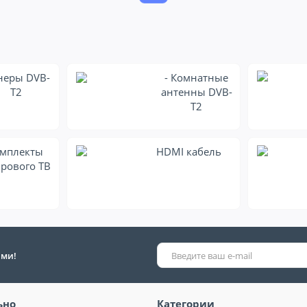
неры DVB-
- Комнатные
T2
антенны DVB-
T2
мплекты
HDMI кабель
рового ТВ
ыми!
ьно
Категории