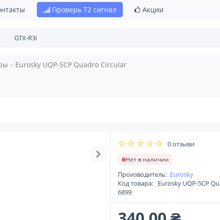
онтакты
Проверь Т2 сигнал
Акции
ры
Eurosky UQP-5CP Quadro Circular
r
0 отзыви
Нет в наличии
Производитель:
Eurosky
Код товара:
Eurosky UQP-5CP Qua
6899
340.00 ₴