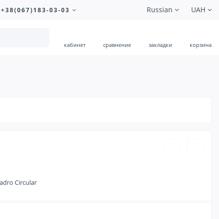
Russian
UAH
+38(067)183-03-03
кабинет
сравнение
закладки
корзина
340.00 ₴
dro Circular