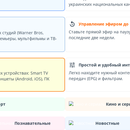
украинских национальных кан
replay_10
Управление эфиром до 
Ставьте прямой эфир на пауз
 студий (Warner Bros,
последние две недели.
, премьеры, мультфильмы и ТВ-
tune
Простой и удобный ин
Легко находите нужный конте
 устройствах: Smart TV
передач (EPG) и фильтрам.
ншеты (Android, iOS), ПК
орт
Кино и се
Познавательные
Новостные