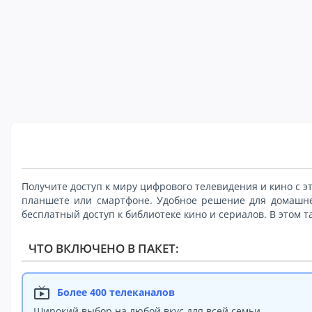
Получите доступ к миру цифрового телевидения и кино с э
планшете или смартфоне. Удобное решение для домашне
бесплатный доступ к библиотеке кино и сериалов. В этом 
ЧТО ВКЛЮЧЕНО В ПАКЕТ:
live_tv
Более 400 телеканалов
Широкий выбор на любой вкус для всей семьи.