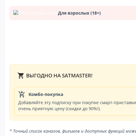
Для взрослых (18+)
shopping_cart
ВЫГОДНО НА SATMASTER!
add_shopping_cart
Комбо-покупка
Добавляйте эту подписку при покупке смарт-приставк
очень приятную цену (скидки до 90%!).
* Точный список каналов, фильмов и доступных функций мо