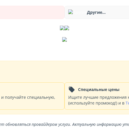
Другие...
local_offer
Специальные цены
и и получайте специальную,
Ищите лучшие предложения н
(используйте промокод!) и в
T
жет обновляться провайдером услуги. Актуальную информацию у