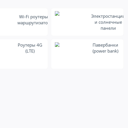
Электростанции
Wi-Fi роутеры и
и солнечные
маршрутизаторы
панели
Роутеры 4G
Павербанки
(LTE)
(power bank)