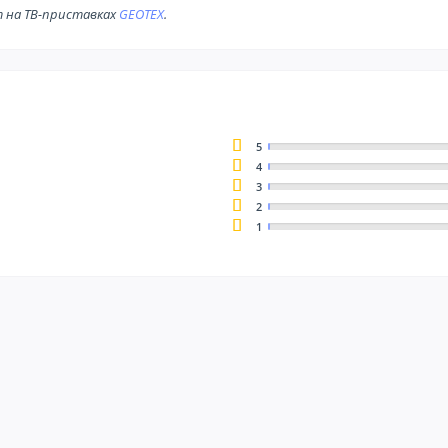
 на ТВ-приставках
GEOTEX
.
5
4
3
2
1