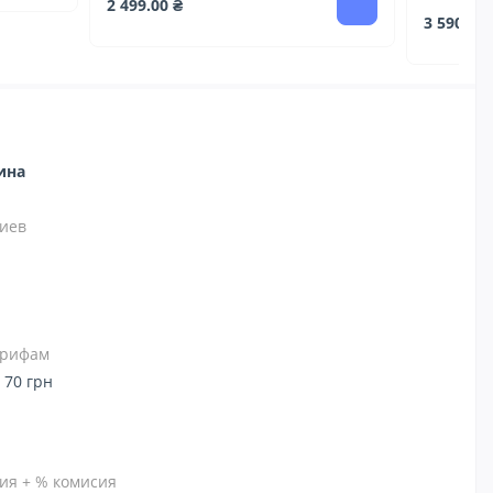
2 499.00 ₴
3 590.00 
зина
иев
тарифам
 70 грн
ия + % комисия