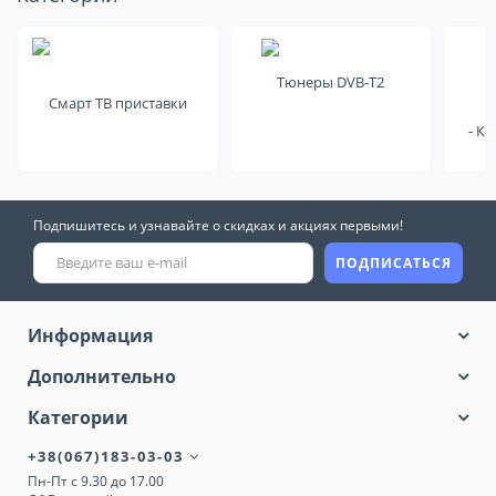
еще на это
Тюнеры DVB-T2
Смарт ТВ приставки
- К
Подпишитесь и узнавайте о скидках и акциях первыми!
ПОДПИСАТЬСЯ
Информация
Дополнительно
Категории
+38(067)183-03-03
Пн-Пт с 9.30 до 17.00