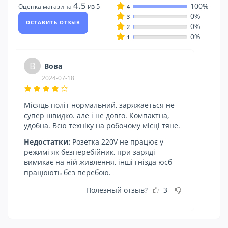
4.5
100%
из 5
Оценка магазина
4
0%
3
ОСТАВИТЬ ОТЗЫВ
0%
2
0%
1
В
Вова
2024-07-18
Місяць політ нормальний, заряжаеться не
супер швидко. але і не довго. Компактна,
удобна. Всю техніку на робочому місці тяне.
Недостатки:
Розетка 220V не працює у
режимі як безперебійник, при заряді
вимикає на ній живлення, інші гнізда юсб
працюють без перебою.
Полезный отзыв?
3