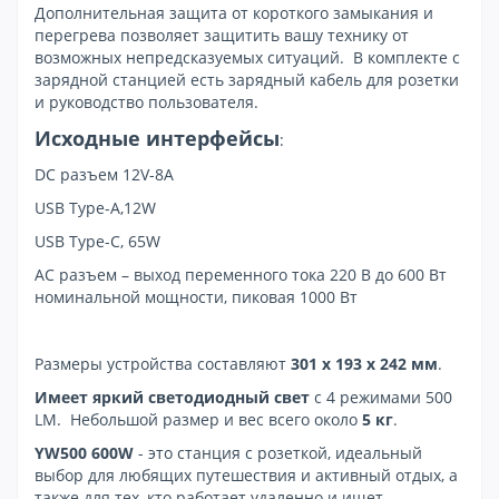
Дополнительная защита от короткого замыкания и
перегрева позволяет защитить вашу технику от
возможных непредсказуемых ситуаций. В комплекте с
зарядной станцией есть зарядный кабель для розетки
и руководство пользователя.
Исходные интерфейсы
:
DC разъем 12V-8A
USB Тype-A,12W
USB Тype-C, 65W
AC разъем – выход переменного тока 220 В до 600 Вт
номинальной мощности, пиковая 1000 Вт
Размеры устройства составляют
301 x 193 x 242 мм
.
Имеет яркий светодиодный свет
с 4 режимами 500
LM. Небольшой размер и вес всего около
5 кг
.
YW500 600W
- это станция с розеткой, идеальный
выбор для любящих путешествия и активный отдых, а
также для тех, кто работает удаленно и ищет