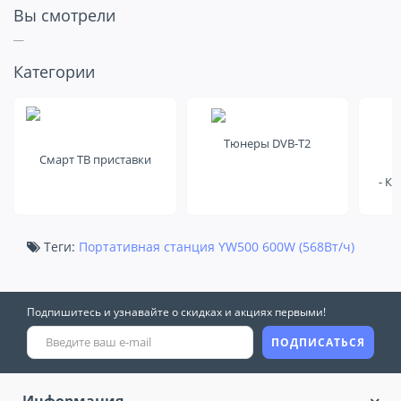
Вы смотрели
Посмотрите
Категории
еще на это
Тюнеры DVB-T2
Смарт ТВ приставки
- К
Теги:
Портативная станция YW500 600W (568Вт/ч)
Подпишитесь и узнавайте о скидках и акциях первыми!
ПОДПИСАТЬСЯ