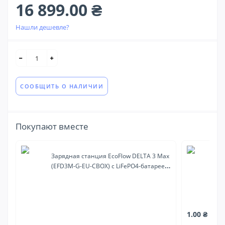
16 899.00 ₴
Нашли дешевле?
СООБЩИТЬ О НАЛИЧИИ
Покупают вместе
Зарядная станция EcoFlow DELTA 3 Max
За
(EFD3M-G-EU-CBOX) с LiFePO4-батареей
2 
(2400W/2048Wh)
1.00 ₴