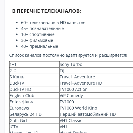
В ПЕРЕЧНЕ ТЕЛЕКАНАЛОВ:
60+ телеканалов в HD качестве
45+ познавательные
10+ спортивные
30+ фильмовые
40+ премиальные
Список каналов постоянно адаптируется и расширяется!
1+1
Sony Turbo
2+2
TiJi
5 Канал
Travel+Adventure
DuckTV
Travel+Adventure HD
DuckTV HD
TV1000 Action
English Club
ViP Comedy
Enter-фiльм
TV1000
Euronews
TV1000 World Kino
Беларусь 24 HD
Перший автомобiльний HD
Gulli Girl
VH1 Classic
ICTV
VH1
Mezzo Live HD
Viasat Explore