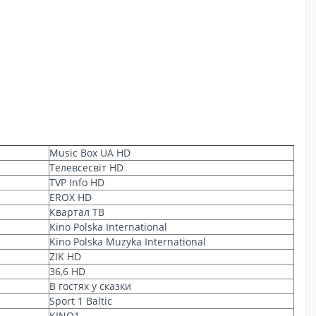
Music Box UA HD
Телевсесвіт HD
TVP Info HD
EROX HD
Квартал ТВ
Kino Polska International
Kino Polska Muzyka International
ZIK HD
36,6 HD
В гостях у сказки
Sport 1 Baltic
KINO1