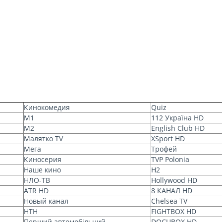
Кинокомедия
Quiz
М1
112 Україна HD
М2
English Club HD
Малятко TV
XSport HD
Мега
Трофей
Киносерия
TVP Polonia
Наше кино
H2
НЛО-ТВ
Hollywood HD
ATR HD
8 КАНАЛ HD
Новый канал
Chelsea TV
НТН
FIGHTBOX HD
Перший автомобiльний
DOCUBOX HD