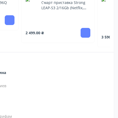
X96Q
Смарт приставка Strong
LEAP-S3 2/16Gb (Netflix,
GoogleTV)
2 499.00 ₴
3 590.00 
зина
иев
тарифам