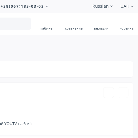
Russian
UAH
+38(067)183-03-03
кабинет
сравнение
закладки
корзина
499.00 ₴
 YOUTV на 6 міс.