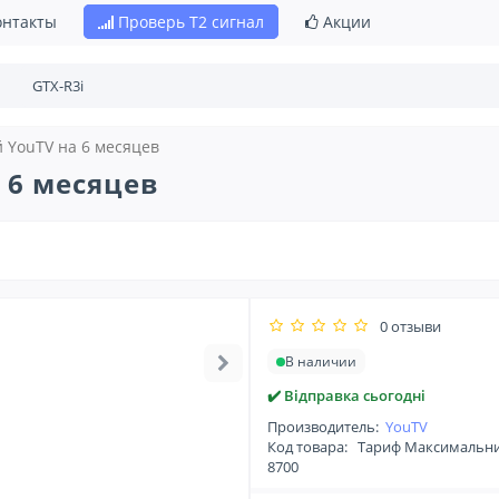
онтакты
Проверь Т2 сигнал
Акции
YouTV на 6 месяцев
 6 месяцев
0 отзыви
В наличии
✔️ Відправка сьогодні
Производитель:
YouTV
Код товара:
Тариф Максимальний
8700