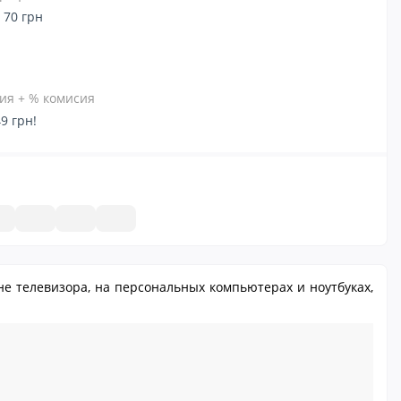
 70 грн
ия + % комисия
9 грн!
е телевизора, на персональных компьютерах и ноутбуках,