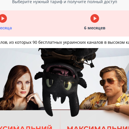
Выберите нужный тариф и получите полный доступ
ay_circle
play_circle
месяца
6 месяцев
ов, из которых 90 бесплатных украинских каналов в высоком к