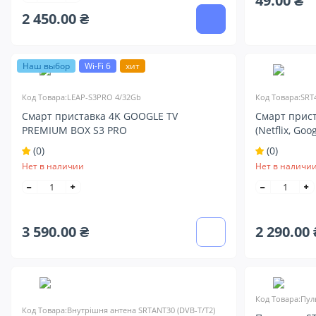
49.00 ₴
2 450.00 ₴
Наш выбор
Wi-Fi 6
хит
Код Товара:LEAP-S3PRO 4/32Gb
Код Товара:SRT4
Смарт приставка 4K GOOGLE TV
Смарт прист
PREMIUM BOX S3 PRO
(Netflix, Goo
(0)
(0)
Нет в наличии
Нет в наличи
3 590.00 ₴
2 290.00 
Код Товара:Пуль
Код Товара:Внутрішня антена SRTANT30 (DVB-T/T2)