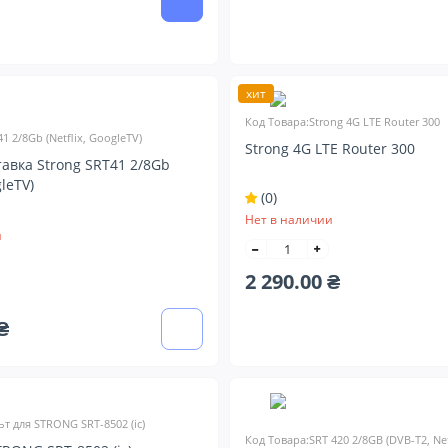
хит
Код Товара:Strong 4G LTE Router 300
1 2/8Gb (Netflix, GoogleTV)
Strong 4G LTE Router 300
авка Strong SRT41 2/8Gb
gleTV)
(0)
Нет в наличии
и
2 290.00 ₴
₴
т для STRONG SRT-8502 (ic)
Код Товара:SRT 420 2/8GB (DVB-T2, Net