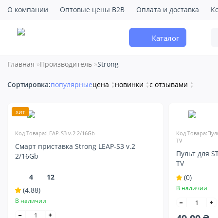
О компании
Оптовые цены B2B
Оплата и доставка
К
Каталог
Главная
Производитель
Strong
Сортировка:
популярные
цена
▲
новинки
▲
с отзывами
▲
▼
▼
▼
хит
Код Товара:LEAP-S3 v.2 2/16Gb
Код Товара:Пуль
TV
Смарт приставка Strong LEAP-S3 v.2
Пульт для S
2/16Gb
TV
4
12
(0)
В наличии
(4.88)
В наличии