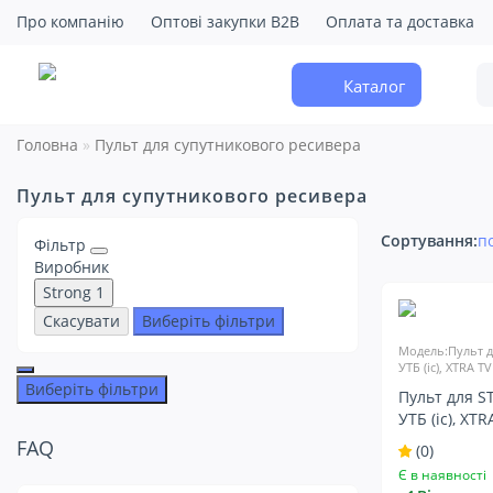
Про компанію
Оптові закупки B2B
Оплата та доставка
Каталог
Головна
Пульт для супутникового ресивера
Пульт для супутникового ресивера
Сортування:
п
Фільтр
Виробник
Strong
1
Скасувати
Виберіть фільтри
Модель:Пульт д
УТБ (ic), XTRA TV
Виберіть фільтри
Пульт для S
УТБ (ic), XTR
FAQ
(0)
Є в наявності