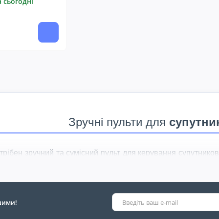
а сьогодні
Зручні пульти для
супутни
трібен зручний та сумісний пульт для керування супутник
сиверів
— це необхідний аксесуар, який забезпечує п
регляд каналів.
ступні універсальні моделі, які можуть замінити оригіналь
ршими!
ночасно.