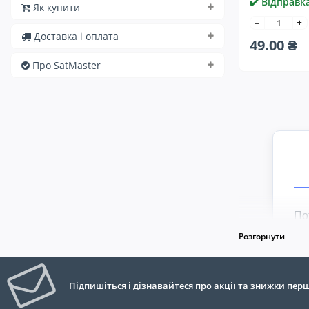
✔️ Відправк
Як купити
Доставка і оплата
49.00 ₴
Про SatMaster
По
ре
Розгорнути
пе
До
Підпишіться і дізнавайтеся про акції та знижки пе
од