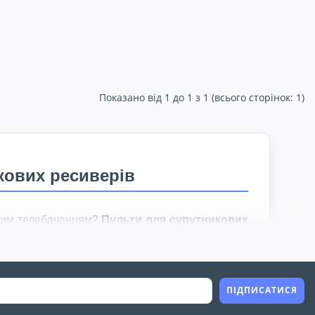
Показано від 1 до 1 з 1 (всього сторінок: 1)
кових ресиверів
овим телебаченням?
Пульти для супутникових
овний контроль над тюнером та комфортний
ний пульт або працювати з кількома пристроями
ПІДПИСАТИСЯ