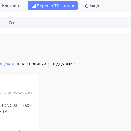
Контакти
Перевір Т2 сигнал
Акції
опулярні
ціна
▲
новинки
▲
з відгуками
▲
▼
▼
▼
ля STRONG SRT 7600
TRONG SRT 7600
A TV