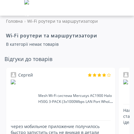
Головна
Wi-Fi роутери та маршрутизатори
Wi-Fi роутери та маршрутизатори
В категорії немає товарів
Відгуки до товарів
Сергей
К
Mesh Wi-Fi система Mercusys AC1900 Halo
H50G 3-PACK (3x1000Mbps LAN Port Whole-
Home Mesh Wi-Fi)
Нала
стаб
ідеал
через мобильное приложение получилось
быстро запустить сеть не вникая в детали