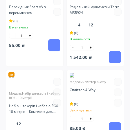
Перехідник Scart AV з
Радіальний мультисвіч Terra
перемикачем
MSR924
(0)
4
12
В наявності
(0)
В наявності
55.00 ₴
1 542.00 ₴
хіт
Модель:Спліттер 4-Way
Спліттер 4-Way
Модель:Набір штекерів і кабелю
RG6 - 10 метрі?
(0)
Набір штекерів і кабелю RG6 -
Закінчується
10 метрів | Комплект для
підключення антени DVB-T2
12
85.00 ₴