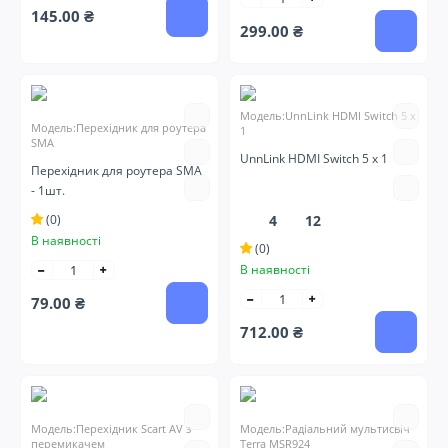
145.00 ₴
299.00 ₴
Модель:UnnLink HDMI Switch 5 x
Модель:Перехідник для роутера
1
SMA
UnnLink HDMI Switch 5 x 1
Перехідник для роутера SMA
- 1шт.
(0)
4
12
В наявності
(0)
В наявності
79.00 ₴
712.00 ₴
Модель:Перехідник Scart AV з
Модель:Радіальний мультисвіч
перемикачем
Terra MSR924