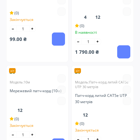
(0)
4
12
Закінчується
(0)
В наявності
99.00 ₴
1 790.00 ₴
хіт
хіт
Модель:10м
Модель:Патч-корд литий CAT5e
UTP 30 метрів
Мережевий патч-корд (10м)
Патч-корд литий CAT5e UTP
30 метрів
12
12
(0)
(0)
Закінчується
Закінчується