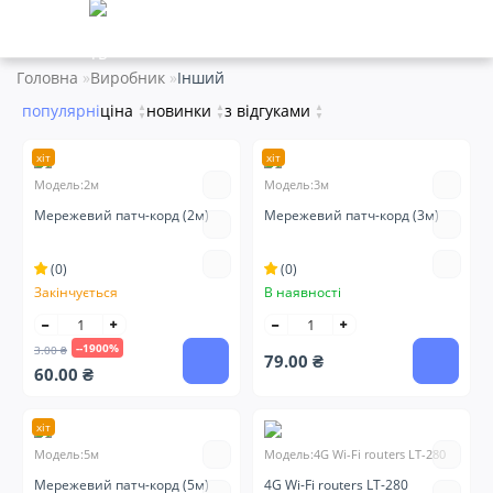
Головна
Виробник
Інший
популярні
ціна
▲
новинки
▲
з відгуками
▲
▼
▼
▼
хіт
хіт
Модель:2м
Модель:3м
Мережевий патч-корд (2м)
Мережевий патч-корд (3м)
(0)
(0)
Закінчується
В наявності
--1900%
3.00 ₴
79.00 ₴
60.00 ₴
хіт
Модель:5м
Модель:4G Wi-Fi routers LT-280
Мережевий патч-корд (5м)
4G Wi-Fi routers LT-280