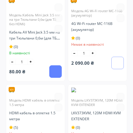
хіт
хіт
Модель:4G Wi-Fi router MC-116B
Модель:Кабель Mini Jack 3.5 мм
(акумулятор)
на три Тюльпани 0,6м (для ТБ
4G Wi-Fi router MC-116B
без HDMi)
(акумулятор)
Кабель AV Mini Jack 3.5 мм на
три Тюльпани 0,6м (для ТБ
(0)
без HDMi)
Немає в наявності
(0)
В наявності
2 090.00 ₴
80.00 ₴
хіт
Модель:HDMI кабель в оплетке
Модель:LKV373KVM, 120M HDMI
1.5 метра
KVM EXTENDER
HDMI кабель в оплетке 1.5
LKV373KVM, 120M HDMI KVM
метра
EXTENDER
(5)
(0)