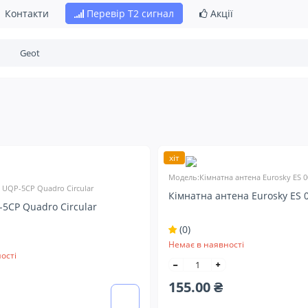
Контакти
Перевір Т2 сигнал
Акції
хіт
Модель:Кімнатна антена Eurosky ES 0
 UQP-5CP Quadro Circular
Кімнатна антена Eurosky ES 
-5CP Quadro Circular
(0)
Немає в наявності
ості
155.00 ₴