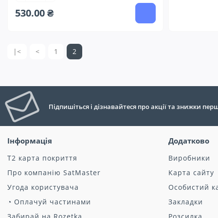
530.00 ₴
|<
<
1
2
Підпишіться і дізнавайтеся про акції та знижки пе
Інформація
Додатково
Т2 карта покриття
Виробники
Про компанію SatMaster
Карта сайту
Угода користувача
Особистий к
◔ Оплачуй частинами
Закладки
Забирай на Rozetka
Розсилка