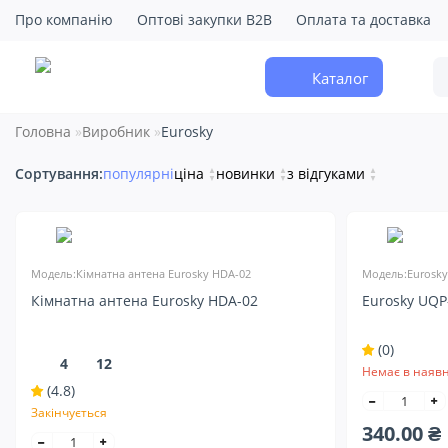
Про компанію
Оптові закупки B2B
Оплата та доставка
Каталог
Головна
Виробник
Eurosky
Сортування:
популярні
ціна
▲
новинки
▲
з відгуками
▲
▼
▼
▼
Модель:Кімнатна антена Eurosky HDA-02
Модель:Eurosky
Кімнатна антена Eurosky HDA-02
Eurosky UQP
(0)
4
12
Немає в наявн
(4.8)
Закінчується
340.00 ₴