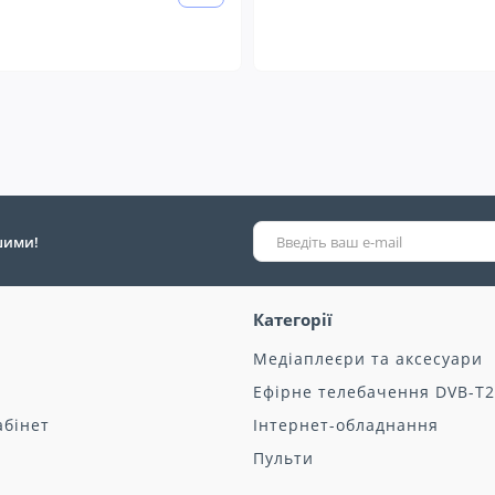
ршими!
Категорії
Медіаплеєри та аксесуари
Ефірне телебачення DVB-T2
абінет
Інтернет-обладнання
Пульти