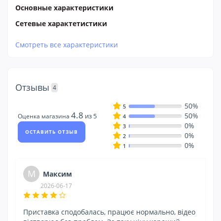
Основные характеристики
Сетевые характетистики
Смотреть все характеристики
Отзывы
4
50%
5
4.8
50%
из 5
Оценка магазина
4
0%
3
ОСТАВИТЬ ОТЗЫВ
0%
2
0%
1
М
Максим
2026-06-17
Приставка сподобалась, працює нормально, відео
За