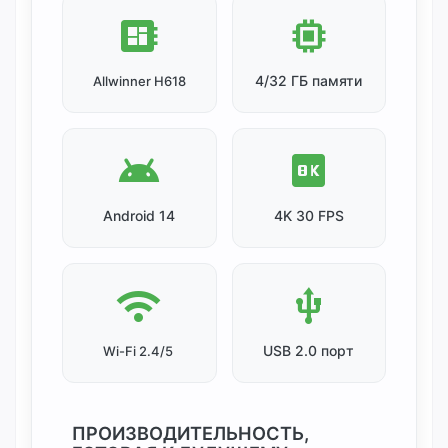
developer_board
memory
4/32 ГБ памяти
Allwinner H618
android
8k
Android 14
4K 30 FPS
wifi
usb
USB 2.0 порт
Wi-Fi 2.4/5
ПРОИЗВОДИТЕЛЬНОСТЬ,