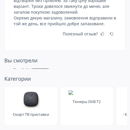
відтворює без проблем. За таку ціну хороший
сп
варіант. Трохи довелося звикнути до меню, але
за
загалом покупкою задоволений.
су
Окремо дякую магазину, замовлення відправили в
той же день, все прийшло добре запаковане.
Полезный отзыв?
Вы смотрели
Посмотрите
Категории
еще на это
Тюнеры DVB-T2
Смарт ТВ приставки
- К