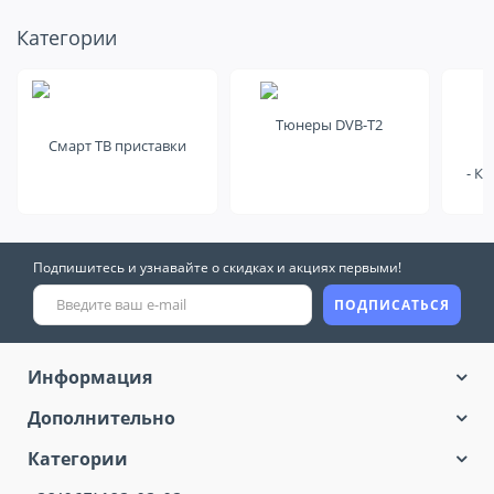
Посмотрите
Категории
еще на это
Тюнеры DVB-T2
Смарт ТВ приставки
- К
Подпишитесь и узнавайте о скидках и акциях первыми!
ПОДПИСАТЬСЯ
Информация
Дополнительно
Категории