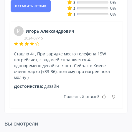
0%
3
ОСТАВИТЬ ОТЗЫВ
0%
2
0%
1
И
Игорь Александрович
2024-07-15
Ставлю 4+, При зарядке моего телефона 15W
С
потребляет, с задачей справляется 4-
по
одновремено девайся тянет. Сейчас в Киеве
о
очень жарко (+33-36), поэтому про нагрев пока
оч
молчу )
мо
Достоинства:
дизайн
Д
Полезный отзыв?
Вы смотрели