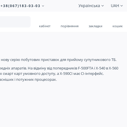
Українська
UAH
+38(067)183-03-03
кабінет
порівняння
закладки
кошик
 нову серію побутових приставок для прийому супутникового ТБ.
ніх апаратів. На відміну від попередників F-500FTA і X-540 в X-560
них смарт карт умовного доступу, а X-590CI має CI-інтерфейс.
асніших і потужних процесорах.