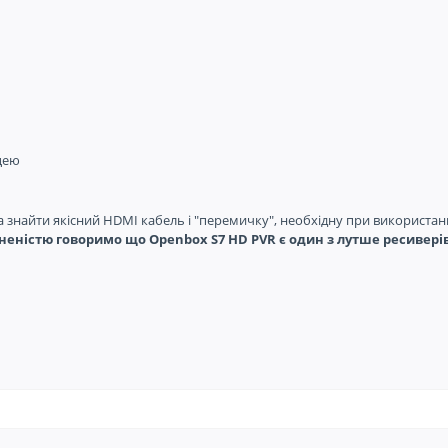
цею
на знайти якісний HDMI кабель і "перемичку", необхідну при використа
евненістю говоримо що Openbox S7 HD PVR є один з лутше ресивері