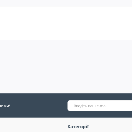
ршими!
Категорії