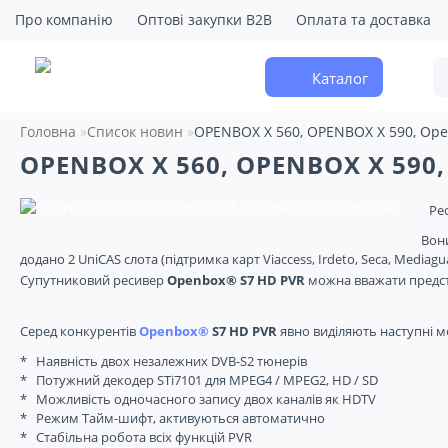
Про компанію
Оптові закупки B2B
Оплата та доставка
Каталог
Головна
Список новин
OPENBOX X 560, OPENBOX X 590, Ope
OPENBOX X 560, OPENBOX X 590,
Ре
Вони
додано 2 UniCAS слота (підтримка карт Viaccess, Irdeto, Seca, Mediagu
Супутниковий ресивер
Openbox® S7 HD PVR
можна вважати предст
Серед конкурентів
Openbox®
S7 HD PVR
явно виділяють наступні м
*
Наявність двох незалежних DVB-S2 тюнерів
*
Потужний декодер STi7101 для MPEG4 / MPEG2, HD / SD
*
Можливість одночасного запису двох каналів як HDTV
*
Режим Тайм-шифт, активуються автоматично
*
Стабільна робота всіх функцій PVR