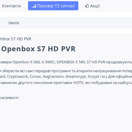
Контакти
Перевір Т2 сигнал
Акції
nbox S7 HD PVR
 Openbox S7 HD PVR
сивери Openbox X-560, X-590CI, OPENBOX X 590, S7 HD PVR продовжують
 зберегли всі самі передові програмні та апаратні напрацювання поперед
ard, Cryptowork, Conax, Nagravision, dreamcrypt, Xcrypt і ін.) Для офіцій
авником другого покоління приставок HDTV, які побудовані на найсуч
ожливості: