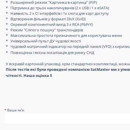
*
Розширений режим "Картинка в картинці" (PIP)
*
Підтримка до трьох накопичувачів (2 x USB і 1 x eSATA)
*
Наявність 2 x CI інтерфейсів і 1x слота для карт доступу
*
Відтворення фільмів у форматі DivX (XviD)
*
Окремий компонентний вихід 3 x RCA (PbPrY)
*
Режим "Сліпого пошуку" транспондерів
*
Максимальна простота призначеного для користувача меню
*
Універсальний пульт ДУ чудової якості
*
Чудовий матричний індикатор на передній панелі (VFD) з кирили
*
Повноцінна і якісна локалізація для ринку СНД
У яскравій картонній упаковці, крім стандартної комплектації, мож
Після тестів які були проведені компанією SatMaster ми з уп
чіткості. Наша оцінка 5
Ваше ім’я: