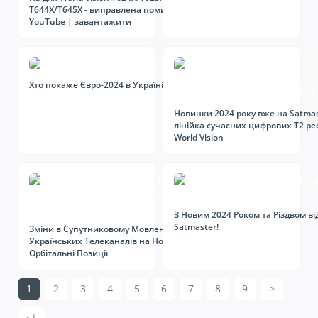
T644X/T645X - виправлена помилка з
YouTube | завантажити
Хто покаже Євро-2024 в Україні?
Новинки 2024 року вже на Satmas
лінійка сучасних цифрових Т2 ре
World Vision
З Новим 2024 Роком та Різдвом ві
Satmaster!
Зміни в Супутниковому Мовленні: Перехід
Українських Телеканалів на Нові
Орбітальні Позиції
1
2
3
4
5
6
7
8
9
>