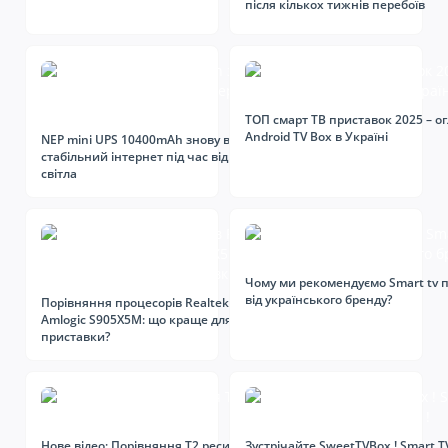
після кількох тижнів перебоїв
ТОП смарт ТВ приставок 2025 – о
Android TV Box в Україні
NEP mini UPS 10400mAh знову в наявності:
стабільний інтернет під час відключень
світла
Чому ми рекомендуємо Smart tv 
від українського бренду?
Порівняння процесорів Realtek RTD1325 та
Amlogic S905X5M: що краще для смарт-
приставки?
Нове відео: Порівняння T2 ресиверів World
Зустрічайте SweetTVBox ! Smart T