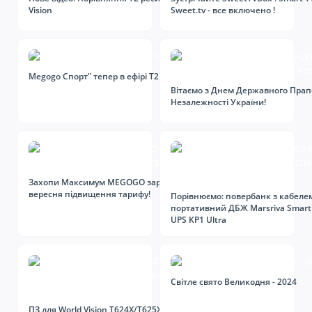
Vision
Sweet.tv - вcе включено !
Megogo Спорт" тепер в ефірі Т2!
Вітаємо з Днем Державного Прап
Незалежності України!
Захопи Максимум MEGOGO зараз – з 1
вересня підвищення тарифу!
Порівнюємо: повербанк з кабеле
портативний ДБЖ Marsriva Smart
UPS KP1 Ultra
Світле свято Великодня - 2024
ПЗ для World Vision T624X/T625X і