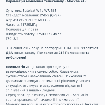
Параметри мовлення телеканалу «Москва 24»:
Супутник: Eutelsat W4 / W7, 36E
Стандарт мовлення: DVB-S (QPSK)
Формат стиснення: MPEG-2
Частота: 11785МГц
Поляризація: права
Швидкість потоку: 27500 Ксимв / с
FEC: 3/4
З 01 січня 2012 року на платформі НТВ-ПЛЮС з'являться
ДВА
нових каналу:
Психология 21 і Полювання та
риболовля!
Психологія 21
це канал про людину та її
взаємовідносини з самим собою, близькими,
суспільством і навколишнім світом. Психологія 21
допомагає знаходити оптимальні рішення у важких
ситуаціях, отримувати задоволення від життя і
спілкування з іншими людьми.
Серед партнерів каналу Психология 21 - Асоціація
трансперсональної психології і психотерапії,
Міжнародна асоціація особистісного зростання, Інститут