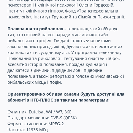
психотерапії і клінічної психології Олени Гордєєвій,
Інститут клінічного гіпнозу, Фонд «Трансперсональна
психологія», Інститут Груповий та Сімейної Психотерапії.
Полювання та риболовля
- телеканал, який об'єднує
тих, хто готовий на все заради мисливського або
рибальського трофея. Глядачі стають учасниками
захоплюючих пригод, які відбуваються як в екзотичних
країнах, так і в сусідньому лісі. У програмах телеканалу
Полювання та риболовля - тестування снастей і зброї,
всесвітня історія полювання, похідна кулінарія і
делікатеси з дичини, підлідний лов і підводне
полювання, а також репортажі з головних мисливських і
рибальських місць і подій.
Ориентировачно обидва канали будуть доступні для
абонентів НТВ-ПЛЮС за такими параметрами:
Супутник: Eutelsat W4 / W7, 36E
Стандарт мовлення: DVB-S (QPSK)
Формат стиснення: MPEG-2
Частота: 11938 МГц