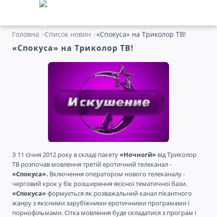
Головна
Список новин
«Спокуса» на Триколор ТВ!
«Спокуса» на Триколор ТВ!
З 11 січня 2012 року в складі пакету
«Ночногй»
від Триколор
ТВ розпочав мовлення третій еротичний телеканал -
«Спокуса».
Включення оператором нового телеканалу -
черговий крок у бік розширення якісної тематичної бази.
«Спокуса»
формується як розважальний канал пікантного
жанру з якісними зарубіжними еротичними програмами і
порнофільмами. Сітка мовлення буде складатися з програм і