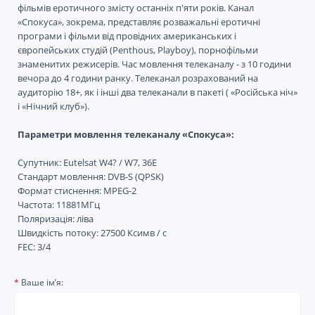
фільмів еротичного змісту останніх п'яти років. Канал
«Спокуса», зокрема, представляє розважальні еротичні
програми і фільми від провідних американських і
європейських студій (Penthous, Playboy), порнофільми
знаменитих режисерів. Час мовлення телеканалу - з 10 години
вечора до 4 години ранку. Телеканал розрахований на
аудиторію 18+, як і інші два телеканали в пакеті ( «Російська ніч»
і «Нічний клуб»).
Параметри мовлення телеканалу «Спокуса»:
Супутник: Eutelsat W4? / W7, 36E
Стандарт мовлення: DVB-S (QPSK)
Формат стиснення: MPEG-2
Частота: 11881МГц
Поляризація: ліва
Швидкість потоку: 27500 Ксимв / с
FEC: 3/4
Ваше ім’я: