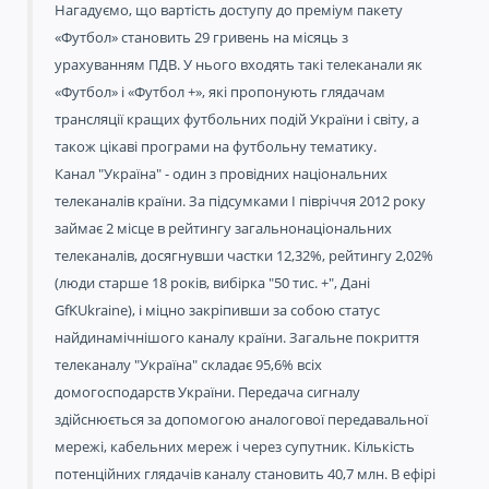
Нагадуємо, що вартість доступу до преміум пакету
«Футбол» становить 29 гривень на місяць з
урахуванням ПДВ. У нього входять такі телеканали як
«Футбол» і «Футбол +», які пропонують глядачам
трансляції кращих футбольних подій України і світу, а
також цікаві програми на футбольну тематику.
Канал "Україна" - один з провідних національних
телеканалів країни. За підсумками I півріччя 2012 року
займає 2 місце в рейтингу загальнонаціональних
телеканалів, досягнувши частки 12,32%, рейтингу 2,02%
(люди старше 18 років, вибірка "50 тис. +", Дані
GfKUkraine), і міцно закріпивши за собою статус
найдинамічнішого каналу країни. Загальне покриття
телеканалу "Україна" складає 95,6% всіх
домогосподарств України. Передача сигналу
здійснюється за допомогою аналогової передавальної
мережі, кабельних мереж і через супутник. Кількість
потенційних глядачів каналу становить 40,7 млн. В ефірі