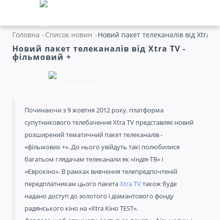
Головна
Список новин
Новий пакет телеканалів від Xtra TV
Новий пакет телеканалів від Xtra TV -
фільмовий +
Починаючи з 9 жовтня 2012 року, платформа
супутникового телебачення Xtra TV представляє новий
розширений тематичний пакет телеканалів -
«фільмових +». До нього увійдуть такі полюбилися
багатьом глядачам телеканали як «Індія-ТВ» і
«Єврокіно». В рамках вивчення телепредпочтеній
передплатникам цього пакета
Xtra TV
також буде
надано доступ до золотого і діамантового фонду
радянського кіно на «Xtra Кіно TEST».