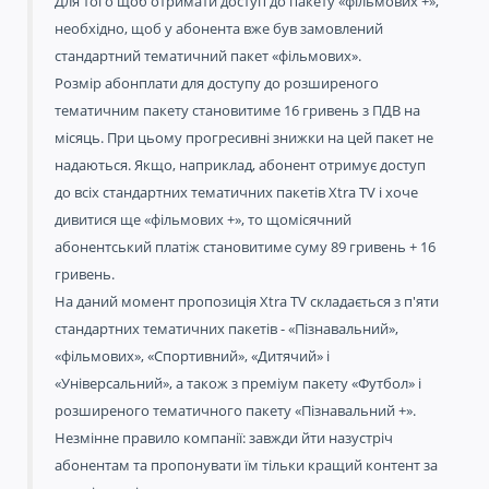
Для того щоб отримати доступ до пакету «фільмових +»,
необхідно, щоб у абонента вже був замовлений
стандартний тематичний пакет «фільмових».
Розмір абонплати для доступу до розширеного
тематичним пакету становитиме 16 гривень з ПДВ на
місяць. При цьому прогресивні знижки на цей пакет не
надаються. Якщо, наприклад, абонент отримує доступ
до всіх стандартних тематичних пакетів Xtra TV і хоче
дивитися ще «фільмових +», то щомісячний
абонентський платіж становитиме суму 89 гривень + 16
гривень.
На даний момент пропозиція Xtra TV складається з п'яти
стандартних тематичних пакетів - «Пізнавальний»,
«фільмових», «Спортивний», «Дитячий» і
«Універсальний», а також з преміум пакету «Футбол» і
розширеного тематичного пакету «Пізнавальний +».
Незмінне правило компанії: завжди йти назустріч
абонентам та пропонувати їм тільки кращий контент за