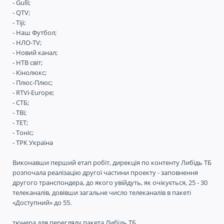
- Gulli;
- QTV;
- Tiji;
- Наш Футбол;
- НЛО-TV;
- Новий канал;
- НТВ світ;
- Кінолюкс;
- Плюс-Плюс;
- RTVi-Europe;
- СТБ;
- ТВі;
- ТЕТ;
- Тоніс;
- ТРК Україна
Виконавши перший етап робіт, дирекція по контенту Либідь ТБ
розпочала реалізацію другої частини проекту - заповнення
другого транспондера, до якого увійдуть, як очікується, 25 - 30
телеканалів, довівши загальне число телеканалів в пакеті
«Доступний» до 55.
тюнера для перегляду пакета Либідь ТБ