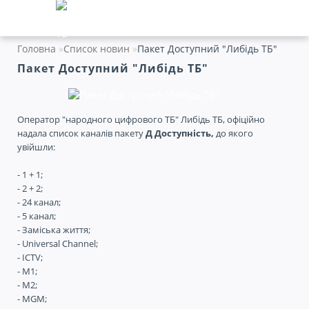
Головна
Список новин
Пакет Доступний "Либідь ТБ"
Пакет Доступний "Либідь ТБ"
Оператор "народного цифрового ТБ" Либідь ТБ, офіційно
надала список каналів пакету
Д
Доступність,
до якого
увійшли:
- 1 + 1;
- 2 + 2;
- 24 канал;
- 5 канал;
- Заміська життя;
- Universal Channel;
- ICTV;
- M1;
- M2;
- MGM;