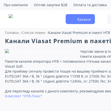
Про компанію
Оптові закупки B2B
Оплата та доставка
Каталог
Головна
Список новин
Канали Viasat Premium в пакеті НТВ
Канали Viasat Premium в пакеті
Чергові зміни в п
пакети каналів «V
Пакетів каналів оператора НТВ + поповнилися п'ятьма каналами
Viasat Golf.
Для прийому сигналу провести пошук на вашому приймачі з
EUTELSAT 36A / B, 36 ° східної довготи 11938 R, sr 27500, fec 3/
EUTELSAT 36A / B, 36 ° східної довготи 12456L, sr: 27500, fec: 
Для перегляду каналів з даного комплекту, рекомендуємо ви
Комплект "НТВ-Плюс"