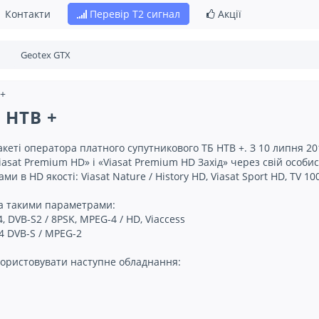
Контакти
Перевір Т2 сигнал
Акції
 +
 НТВ +
акеті оператора платного супутникового ТБ НТВ +. З 10 липня 2
iasat Premium HD» і «Viasat Premium HD Захід» через свій особис
 в HD якості: Viasat Nature / History HD, Viasat Sport HD, TV 1
а такими параметрами:
4, DVB-S2 / 8PSK, MPEG-4 / HD, Viaccess
3/4 DVB-S / MPEG-2
користовувати наступне обладнання: