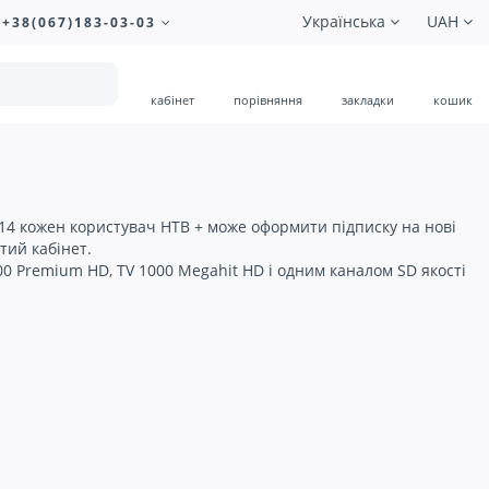
Українська
UAH
+38(067)183-03-03
кабінет
порівняння
закладки
кошик
014 кожен користувач НТВ + може оформити підписку на нові
тий кабінет.
000 Premium HD, TV 1000 Megahit HD і одним каналом SD якості