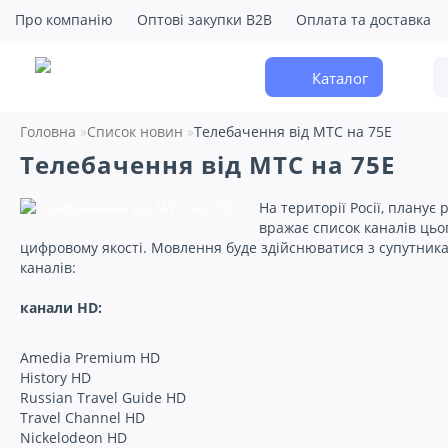
Про компанію
Оптові закупки B2B
Оплата та доставка
Каталог
Головна
Список новин
Телебачення від МТС на 75Е
Телебачення від МТС на 75Е
На території Росії, плану
вражає список каналів цьог
цифровому якості. Мовлення буде здійснюватися з супутника
каналів:
канали HD:
Amedia Premium HD
History HD
Russian Travel Guide HD
Travel Channel HD
Nickelodeon HD