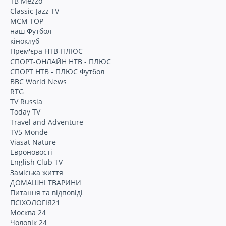
ТВ Mezzo
Classic-Jazz TV
MCM TOP
наш Футбол
кіноклуб
Прем'єра НТВ-ПЛЮС
СПОРТ-ОНЛАЙН НТВ - ПЛЮС
СПОРТ НТВ - ПЛЮС Футбол
BBC World News
RTG
TV Russia
Today TV
Travel and Adventure
TV5 Monde
Viasat Nature
Евроновості
English Club TV
Заміська життя
ДОМАШНІ ТВАРИНИ
Питання та відповіді
ПСІХОЛОГІЯ21
Москва 24
Чоловік 24