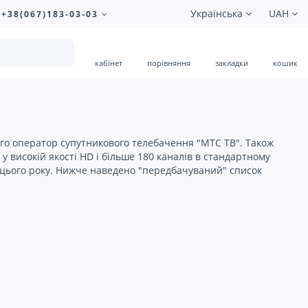
Українська
UAH
+38(067)183-03-03
кабінет
порівняння
закладки
кошик
ого оператор супутникового телебачення "МТС ТВ". Також
у високій якості HD і більше 180 каналів в стандартному
 цього року. Нижче наведено "передбачуваний" список