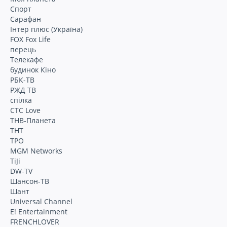
Спорт
Сарафан
Інтер плюс (Україна)
FOX Fox Life
перець
Телекафе
будинок Кіно
РБК-ТВ
РЖД ТВ
спілка
СТС Love
ТНВ-Планета
ТНТ
ТРО
MGM Networks
TiJi
DW-TV
Шансон-ТВ
Шант
Universal Channel
E! Entertainment
FRENCHLOVER