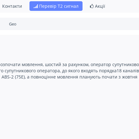
Контакти
Перевір Т2 сигнал
Акції
є розпочати мовлення, шостий за рахунком, оператор супутников
о супутникового оператора, до якого входять порядка18 каналів 
 ABS-2 (75Е), а повноцінне мовлення планують почати з жовтня