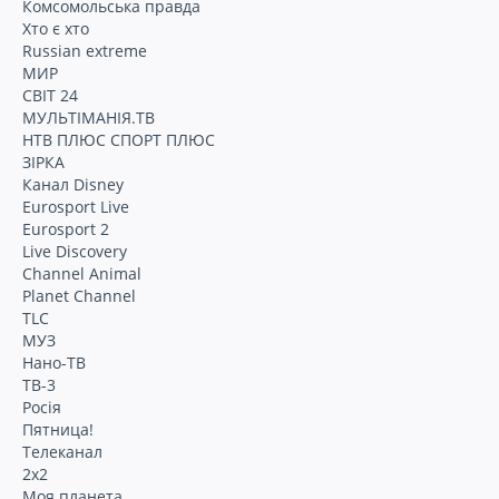
Комсомольська правда
Хто є хто
Russian extreme
МИР
СВІТ 24
МУЛЬТІМАНІЯ.ТВ
НТВ ПЛЮС СПОРТ ПЛЮС
ЗІРКА
Канал Disney
Eurosport Live
Eurosport 2
Live Discovery
Channel Animal
Planet Channel
TLC
МУЗ
Нано-ТВ
ТВ-3
Росія
Пятница!
Телеканал
2х2
Моя планета