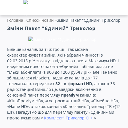
Головна
Список новин
Зміни Пакет "Єдиний" Триколор
Зміни Пакет "Єдиний" Триколор
Більше каналів, за ті ж гроші - так можна
охарактеризувати зміни, які набрали чинності з
02.03.2015 р У зв'язку, з відміною пакета Максимум HD, і
введенням нового пакета «Єдиний» - збільшилася не
тільки абонплата (з 900 до 1200 рубл / рік), але і значно
збільшилася кількість наданих каналів до 177
телеканалів, серед яких
32 - в форматі HD,
а також 36
радіостанцій! Вийшло це, завдяки включення в
основний пакет перегляду
преміум
каналів:
«КіноПреміум HD», «гостросюжетний HD», «Сімейне HD»,
«Наше HD», а також каналів «Кіно зали« Триколор ТВ »(12
шт). Нагадуємо що для перегляду пакету «Єдиний» ми
пропонуємо вам «
Комплект" Триколор CI +
»