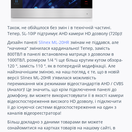
Також, не обійшлося без змін і в технічній частині.
Тепер, SL-10IP підтримує AHD камери HD дозволу (720р)!
Дизайн панелі
Slinex ML-20HR
змінам не піддався, але
"начинка" змінилася кардинально! Тепер, замість
800ТВЛ в панелі встановлена матриця з дозволом в
1000ТВЛ, розміром 1/4 "і ще більш крутим кутом обзора-
120 °, замість 110 °, як в попередній модифікації. Але
найзначнішим зміною, на наш погляд, є те, що в новій
версії Slinex ML-20HR з'явилася можливість
перемикання між режимами відеостандартів AHD / CVBS
(Аналог)! Це значить, що крім підключення панелі до
домофону, ви можете використовувати її в якості камери
відеоспостереження високого HD дозволу, і підключити
її до існуючої системи відеоспостереження на один з
каналів відеореєстратора!
Більш докладно з даними товарами ви можете
ознайомитися на картках товарів на нашому сайті, в