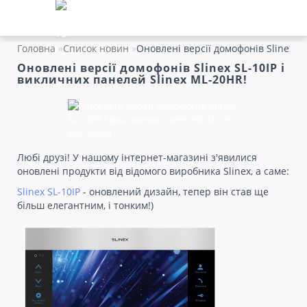
Головна
Список новин
Оновлені версії домофонів Slinex S
Оновлені версії домофонів Slinex SL-10IP і
викличних панелей Slinex ML-20HR!
Любі друзі! У нашому інтернет-магазині з'явилися
оновлені продукти від відомого виробника Slinex, а саме:
Slinex SL-10IP
- оновлений дизайн, тепер він став ще
більш елегантним, і тонким!)