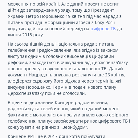
мовлення по всій країні. Але даний проект не встиг
дійти до затвердження уряду, тому що Президент
України Петро Порошенко 19 квітня під час наради з
питань протидії інформаційній агресії з боку Росії
доручив здійснити повний перехід на
цифрове ТБ
до
липня 2018 року.
На сьогоднішній день Національна рада з питань
телебачення і радіомовлення, яка згідно із законом
виступає одним з головних виконавців цифровий
реформи, знаходиться в очікуванні від Держспецзв'язку
нового проекту з відключення аналогового ТБ. Даний
документ Нацрада планувала розглянути ще 26 квітня,
але Держспецзв'язку його відклав через термінів, які
висунув Порошенко. Термінів подачі нового плану
Держспецзв'язку поки не оголосили.
В цей час державний Концерн радіомовлення,
радіозв'язку та телебачення, який на даний момент
фактично є монополістом послуги аналогового ефірного
телебачення, планує завойовувати ринок цифрового ТБ і
конкурувати на рівних з "Зеонбудом".
Концерн РРТ ще в 2017 році хотів побудувати