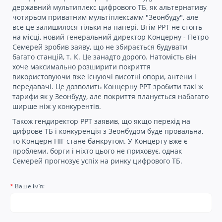
державний мультиплекс цифрового ТБ, як альтернативу
чотирьом приватним мультіплексамм "Зеонбуду", але
все це залишилося тільки на папері. Втім РРТ не стоїть
на місці, новий генеральний директор Концерну - Петро
Семерей зробив заяву, що не збирається будувати
багато станцій, т. К. Це занадто дорого. Натомість він
хоче максимально розширити покриття
використовуючи вже існуючі висотні опори, антени і
передавачі. Це дозволить Концерну РРТ зробити такі ж
тарифи як у Зеонбуду, але покриття планується набагато
ширше ніж у конкурентів.
Також гендиректор РРТ заявив, що якщо перехід на
цифрове ТБ і конкуренція з Зеонбудом буде провальна,
то Концерн НІГ стане банкрутом. У Концерту вже є
проблеми, борги і ніхто цього не приховує, однак
Семерей прогнозує успіх на ринку цифрового ТБ.
Ваше ім’я: