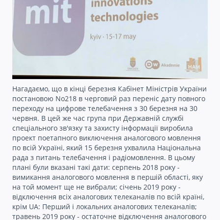
Нагадаємо, що в кінці березня Кабінет Міністрів України
постановою No218 в черговий раз переніс дату повного
переходу на цифрове телебачення з 30 березня на 30
червня. В цей же час група при Державній службі
спеціального зв'язку та захисту інформації виробила
проект поетапного виключення аналогового мовлення
по всій Україні, який 15 березня ухвалила Національна
рада з питань телебачення і радіомовлення. В цьому
плані були вказані такі дати: серпень 2018 року -
вимикання аналогового мовлення в першій області, яку
на той момент ще не вибрали; січень 2019 року -
відключення всіх аналогових телеканалів по всій країні,
крім UA: Перший і локальних аналогових телеканалів;
травень 2019 року - остаточне відключення аналогового