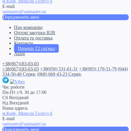
м.Київ, Миколи Голего 6
E-mail
satmaster@satmaster.ua
Передзвоніть мені
Про компанію
Оптові закупки B2B
Оплата та доставка
Контакти
Перевір Т2 сигнал
Акції
+38(067)183-03-03
+38(067)183-03-03
+38(050) 531-61-31
+38(093) 170-51-79
(044)
334-50-40 Сервіс
(068) 669 43-23 Сервіс
Час роботи
Пн-Пт з 9. 30 до 17.00
Сб Вихідний
Нд Вихідний
Наша адреса
м.Київ, Миколи Голего 6
E-mail
satmaster@satmaster.ua
Передзвоніть мені