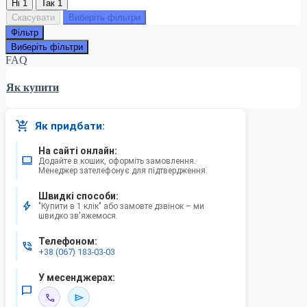
Ні
1
Так
1
Скасувати
Виберіть фільтри
Фільтр
Виберіть фільтри
FAQ
Як купити
shopping_cart_checkout
Як придбати:
На сайті онлайн:
computer
Додайте в кошик, оформіть замовлення.
Менеджер зателефонує для підтвердження.
Швидкі способи:
bolt
"Купити в 1 клік" або замовте дзвінок – ми
швидко зв'яжемося.
Телефоном:
phone_in_talk
+38 (067) 183-03-03
У месенджерах:
chat_bubble_outline
call
send