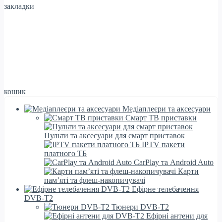
закладки
кошик
Медіаплеєри та аксесуари
Смарт ТВ приставки
Пульти та аксесуари для смарт приставок
IPTV пакети
платного ТБ
CarPlay та Android Auto
Карти
пам’яті та флеш-накопичувачі
Ефірне телебачення
DVB-T2
Тюнери DVB-T2
Ефірні антени для