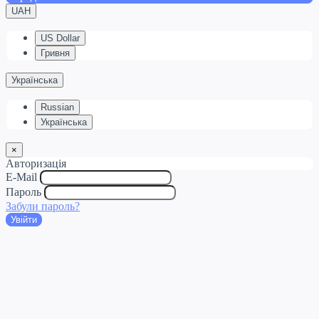
UAH
US Dollar
Гривня
Українська
Russian
Українська
×
Авторизація
E-Mail
Пароль
Забули пароль?
Увійти