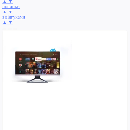
▲
▼
новинки
▲
▼
з відгуками
▲
▼