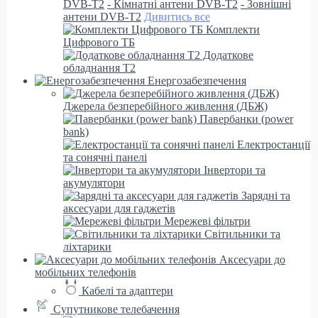
DVB-T2
- Кімнатні антени DVB-T2
- Зовнішні
антени DVB-T2
Дивитись все
Комплекти
Цифрового ТБ
Додаткове
обладнання Т2
Енергозабезпечення
Джерела безперебійного живлення (ДБЖ)
Павербанки (power
bank)
Електростанції
та сонячні панелі
Інвертори та
акумулятори
Зарядні та
аксесуари для гаджетів
Мережеві фільтри
Світильники та
ліхтарики
Аксесуари до
мобільних телефонів
Кабелі та адаптери
Супутникове телебачення