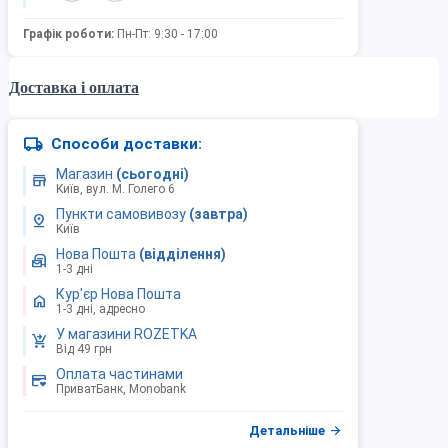
Графік роботи:
Пн-Пт: 9:30 - 17:00
Доставка і оплата
local_shipping
Способи доставки:
Магазин
(сьогодні)
store
Київ, вул. М. Голего 6
Пункти самовивозу
(завтра)
pin_drop
Київ
Нова Пошта
(відділення)
local_post_office
1-3 дні
Кур'єр Нова Пошта
home
1-3 дні, адресно
У магазини ROZETKA
shopping_cart_checkout
Від 49 грн
Оплата частинами
credit_card_heart
ПриватБанк, Monobank
arrow_forward
Детальніше