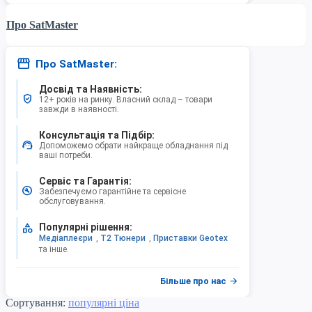
Про SatMaster
storefront
Про SatMaster:
Досвід та Наявність:
verified_user
12+ років на ринку. Власний склад – товари
завжди в наявності.
Консультація та Підбір:
support_agent
Допоможемо обрати найкраще обладнання під
ваші потреби.
Сервіс та Гарантія:
build_circle
Забезпечуємо гарантійне та сервісне
обслуговування.
category
Популярні рішення:
Медіаплеєри
,
Т2 Тюнери
,
Приставки Geotex
та інше.
arrow_forward
Більше про нас
Сортування:
популярні
ціна