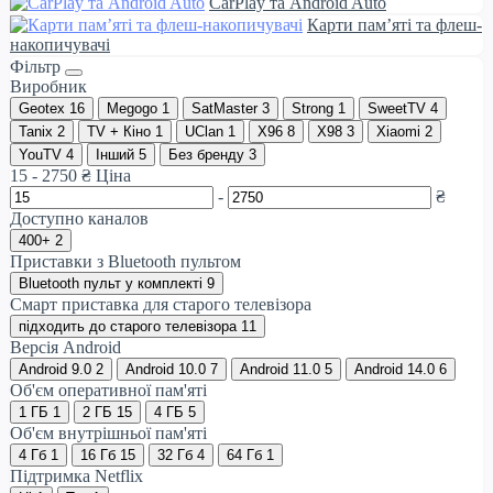
CarPlay та Android Auto
Карти пам’яті та флеш-
накопичувачі
Фільтр
Виробник
Geotex
16
Megogo
1
SatMaster
3
Strong
1
SweetTV
4
Tanix
2
TV + Кіно
1
UClan
1
X96
8
X98
3
Xiaomi
2
YouTV
4
Інший
5
Без бренду
3
15
-
2750
₴
Ціна
-
₴
Доступно каналов
400+
2
Приставки з Bluetooth пультом
Bluetooth пульт у комплекті
9
Смарт приставка для старого телевізора
підходить до старого телевізора
11
Версія Android
Android 9.0
2
Android 10.0
7
Android 11.0
5
Android 14.0
6
Об'єм оперативної пам'яті
1 ГБ
1
2 ГБ
15
4 ГБ
5
Об'єм внутрішньої пам'яті
4 Гб
1
16 Гб
15
32 Гб
4
64 Гб
1
Підтримка Netflix