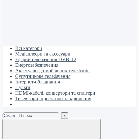
Всі категорії
Медіаплеєри та аксесуари
Ефірне телебачення DVB-T2
Енергозабезпечення
Аксесуари до мобільних телефонів
Супутникове телебачення
Інтернет-обладнання
Пульти
HDMI-кабелі, конвертори та сплітери
Телевізори, проектори та кріплення