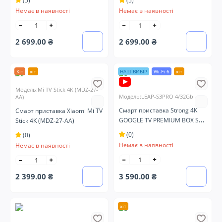
(5)
(5)
Немає в наявності
Немає в наявності
2 699.00 ₴
2 699.00 ₴
Хіт
хіт
НАШ ВИБІР
Wi-Fi 6
хіт
Модель:Mi TV Stick 4K (MDZ-27-
Модель:LEAP-S3PRO 4/32Gb
AA)
Смарт приставка Strong 4K
Смарт приставка Xiaomi Mi TV
GOOGLE TV PREMIUM BOX S3
Stick 4K (MDZ-27-AA)
PRO
(0)
(0)
Немає в наявності
Немає в наявності
2 399.00 ₴
3 590.00 ₴
хіт