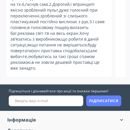
на тх-6,гаснув сам).2.Дорогий,і впринципі
якісно зроблений пульт,дуже голосний при
переключенні,зроблений зі слизького
пластику,який постійно вислизає з рук.3.І саме
головне,в голосовому пошуку,вилазить
баг,реклама світ-тв на весь екран.Хочу
зв'язатись з виробником,що робити в даній
ситуації,якщо питання не вирішиться,буду
повертати(хоч приставка сподобалась),але
вибачте,любуватись за такі гроші спамом
рекламою,в не зовсім дешевій приставці.Це
вже занадто.
Підпишіться і дізнавайтеся про акції та знижки першими!
ПІДПИСАТИСЯ
Інформація