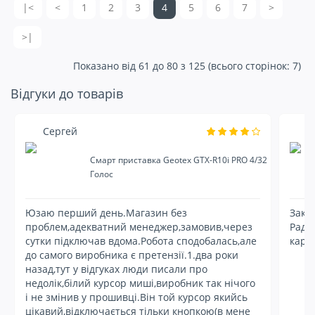
|<
<
1
2
3
4
5
6
7
>
>|
Показано від 61 до 80 з 125 (всього сторінок: 7)
Відгуки до товарів
Сергей
Ю
Смарт приставка Geotex GTX-R10i PRO 4/32
Голос
Юзаю перший день.Магазин без
Зака
проблем,адекватний менеджер,замовив,через
Рад,
сутки підключав вдома.Робота сподобалась,але
карт
до самого виробника є претензії.1.два роки
назад,тут у відгуках люди писали про
недолік,білий курсор миші,виробник так нічого
і не змінив у прошивці.Він той курсор якийсь
цікавий,відключається тільки кнопкою(в мене