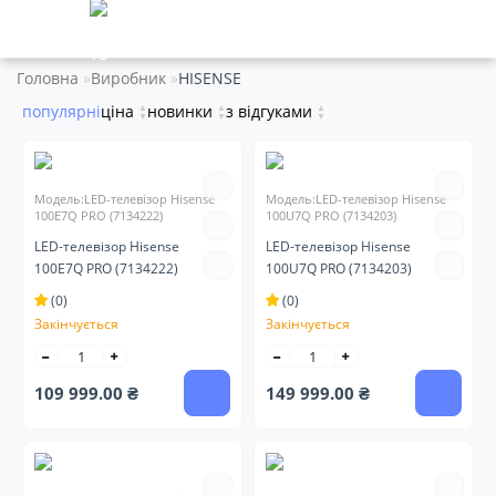
Головна
Виробник
HISENSE
популярні
ціна
▲
новинки
▲
з відгуками
▲
▼
▼
▼
Модель:LED-телевізор Hisense
Модель:LED-телевізор Hisense
100E7Q PRO (7134222)
100U7Q PRO (7134203)
LED-телевізор Hisense
LED-телевізор Hisense
100E7Q PRO (7134222)
100U7Q PRO (7134203)
(0)
(0)
Закінчується
Закінчується
109 999.00 ₴
149 999.00 ₴