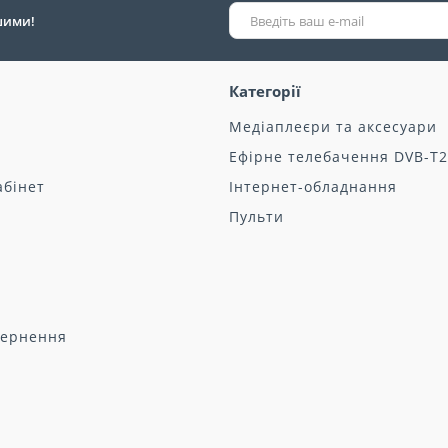
ршими!
Категорії
Медіаплеєри та аксесуари
Ефірне телебачення DVB-T2
абінет
Інтернет-обладнання
Пульти
вернення