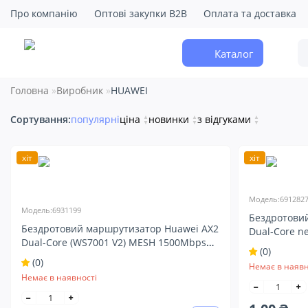
Про компанію
Оптові закупки B2B
Оплата та доставка
Каталог
Головна
Виробник
HUAWEI
Сортування:
популярні
ціна
▲
новинки
▲
з відгуками
▲
▼
▼
▼
хіт
хіт
Модель:691282
Модель:6931199
Бездротови
Бездротовий маршрутизатор Huawei AX2
Dual-Core n
Dual-Core (WS7001 V2) MESH 1500Mbps
Router (6912
(0)
Gigabit Router white (6931199)
(0)
Немає в наявн
Немає в наявності