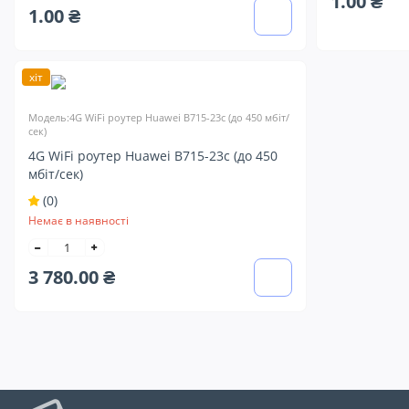
1.00 ₴
1.00 ₴
хіт
Модель:4G WiFi роутер Huawei B715-23c (до 450 мбіт/
сек)
4G WiFi роутер Huawei B715-23c (до 450
мбіт/сек)
(0)
Немає в наявності
3 780.00 ₴