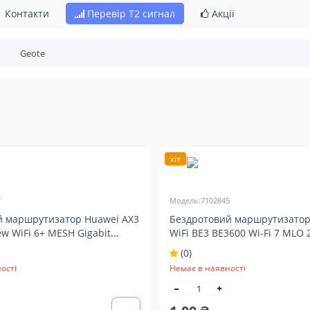
Контакти
Перевір Т2 сигнал
Акції
хіт
7
Модель:7102845
й маршрутизатор Huawei AX3
Бездротовий маршрутизатор
ew WiFi 6+ MESH Gigabit
WiFi BE3 BE3600 Wi-Fi 7 MLO 2
827)
Router (7102845)
(0)
ості
Немає в наявності