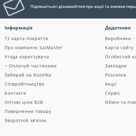
Підпишіться і дізнавайтеся про акції та знижки пе
Інформація
Додатково
Т2 карта покриття
Виробники
Про компанію SatMaster
Карта сайту
Угода користувача
Особистий к
◔ Оплачуй частинами
Закладки
Забирай на Rozetka
Розсилка
Співробітництво
Акції
Контакти
Сервіс
Оптові ціни B2B
Обмін та по
Повернення товару
Зворотній зв’язок