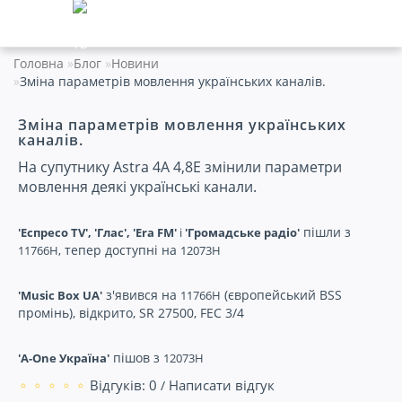
Головна
Блог
Новини
Зміна параметрів мовлення українських каналів.
Зміна параметрів мовлення українських
каналів.
На супутнику Astra 4A 4,8E змінили параметри
мовлення деякі українські канали.
пішли з
'Еспресо TV',
'Глас',
'Era FM'
і
'Громадське
радiо'
тепер доступні на
11766H,
12073H
з'явився на
(європейський
BSS
'Music Box
UA'
11766H
промінь), відкрито, SR 27500, FEC 3/4
пішов з
'A-One
Україна'
12073H
Відгуків: 0
Написати відгук
/