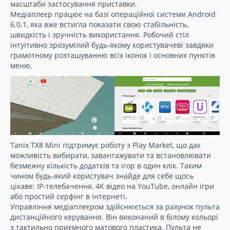
масштаби застосування приставки.
Медіаплеєр працює на базі операційної системи Android
6.0.1, яка вже встигла показати свою стабільність,
швидкість і зручність використання. Робочий стіл
інтуїтивно зрозумілий будь-якому користувачеві завдяки
грамотному розташуванню всіх іконок і основних пунктів
меню.
Tanix TX8 Mini підтримує роботу з Play Market, що дає
можливість вибирати, завантажувати та встановлювати
безмежну кількість додатків та ігор в один клік. Таким
чином будь-який користувач знайде для себе щось
цікаве: IP-телебачення, 4К відео на YouTube, онлайн ігри
або простий серфінг в інтернеті.
Управління медіаплеєром здійснюється за рахунок пульта
дистанційного керування. Він виконаний в білому кольорі
з тактильно приємного матового пластика. Пульта не