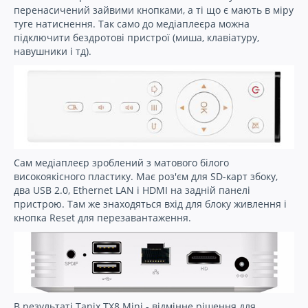
перенасичений зайвими кнопками, а ті що є мають в міру
туге натиснення. Так само до медіаплеєра можна
підключити бездротові пристрої (миша, клавіатуру,
навушники і тд).
Сам медіаплеєр зроблений з матового білого
високоякісного пластику. Має роз'єм для SD-карт збоку,
два USB 2.0, Ethernet LAN і HDMI на задній панелі
пристрою. Там же знаходяться вхід для блоку живлення і
кнопка Reset для перезавантаження.
В результаті Tanix TX8 Mini - відмінне рішення для