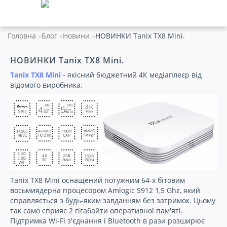
Головна
Блог
Новини
НОВИНКИ Tanix TX8 Mini.
НОВИНКИ Tanix TX8 Mini.
Tanix TX8 Mini
- якісний бюджетний 4К медіаплеєр від
відомого виробника.
Tanix TX8 Mini оснащений потужним 64-х бітовим
восьмиядерна процесором Amlogic S912 1,5 Ghz, який
справляється з будь-яким завданням без затримок. Цьому
так само сприяє 2 гігабайти оперативної пам'яті.
Підтримка Wi-Fi з'єднання і Bluetooth в рази розширює