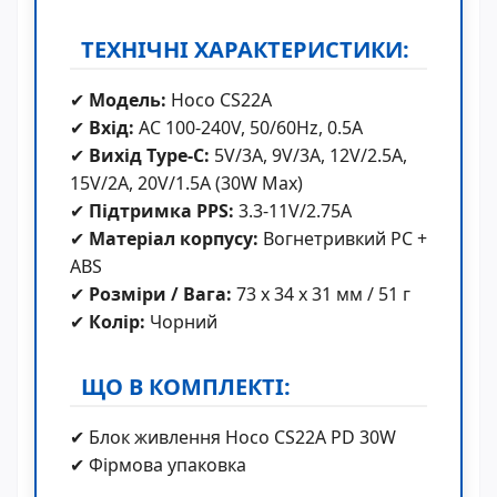
ТЕХНІЧНІ ХАРАКТЕРИСТИКИ:
✔
Модель:
Hoco CS22A
✔
Вхід:
AC 100-240V, 50/60Hz, 0.5A
✔
Вихід Type-C:
5V/3A, 9V/3A, 12V/2.5A,
15V/2A, 20V/1.5A (30W Max)
✔
Підтримка PPS:
3.3-11V/2.75A
✔
Матеріал корпусу:
Вогнетривкий PC +
ABS
✔
Розміри / Вага:
73 x 34 x 31 мм / 51 г
✔
Колір:
Чорний
ЩО В КОМПЛЕКТІ:
✔ Блок живлення Hoco CS22A PD 30W
✔ Фірмова упаковка