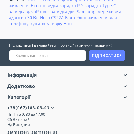
живлення Hoco
,
швидка зарядка PD
,
зарядка Type-C
,
зарядка для iPhone
,
зарядка для Samsung
,
мережевий
адаптер 30 Вт
,
Hoco CS22A Black
,
блок живлення для
телефону
,
купити зарядку Hoco
Підпишіться і дізнавайтеся про акції та знижки першими!
ПІДПИСАТИСЯ
Інформація
Додатково
Категорії
+38(067)183-03-03
Пн-Пт з 9. 30 до 17.00
Сб Вихідний
Нд Вихідний
satmaster@satmaster.ua