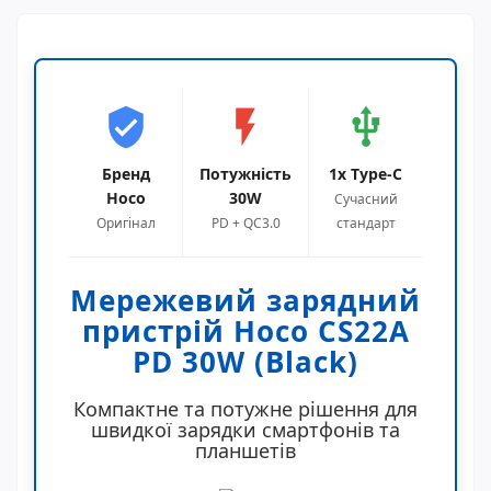
verified_user
flash_on
usb
Бренд
Потужність
1x Type-C
Hoco
30W
Сучасний
Оригінал
PD + QC3.0
стандарт
Мережевий зарядний
пристрій Hoco CS22A
PD 30W (Black)
Компактне та потужне рішення для
швидкої зарядки смартфонів та
планшетів