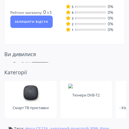
0%
5
0
0%
з 5
Рейтинг магазину:
4
0%
3
ЗАЛИШИТИ ВІДГУК
0%
2
0%
1
Ви дивилися
Подивіться ще
Категорії
на це
Тюнери DVB-T2
Смарт ТВ приставки
- Кім
Теги:
Hoco CS22A
,
зарядний пристрій 30W
,
блок