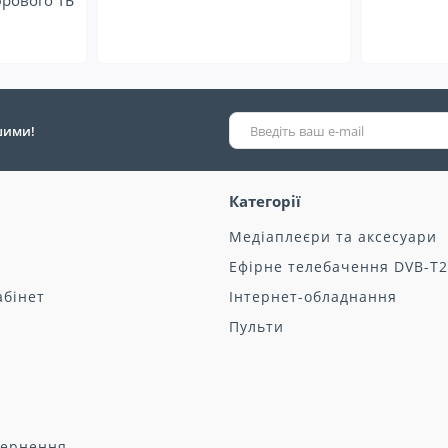
рового ТБ
ршими!
Категорії
Медіаплеєри та аксесуари
Ефірне телебачення DVB-T2
абінет
Інтернет-обладнання
Пульти
вернення