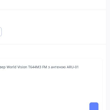
івер World Vision T644M3 FM з антеною ARU-01
93