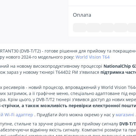
Оплата
RTANT30 (DVB-T/T2) - готове рішення для прийому та покращенн
ру нового 2024-го модельного року:
World Vision T64
ний на новому високопродуктивному процесорі
NationalChip 
ож зараз у новому тюнері
T644D2
FM з'явилася
підтримка част
 ресиверів - новий процесор, впроваджений у World Vision T
х затримок, а її графічне меню, спеціально адаптоване під екра
а. Крім цього, у DVB-T/T2 тюнері з'явився доступ до нових мере
S-стрічки, а також можливість перевірки електронної пошти 
й Wi-Fi адаптер
. Придбати його можна окремо у нас у
магазині
ступне, стильне та зручне рішення для прийому сигналу
DVB-T/
забезпечуючи відмінну якість сигналу. Компактні розміри та п
а всі необхідні компоненти для підключення вже включені в комп