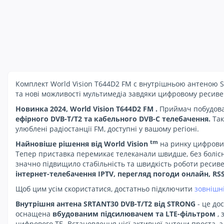
Комплект World Vision T644D2 FM c внутрішньою антеною S
та нові можливості мультимедіа завдяки цифровому ресиве
Новинка 2024, World Vision T644D2 FM
.
Приймач побудова
ефірного DVB-T/T2 та кабельного DVB-C телебачення.
Так
улюблені радіостанції FM, доступні у вашому регіоні.
tm
Найновіше рішення від World Vision
на ринку цифрових
Тепер приставка перемикає телеканали швидше, без болісни
значно підвищило стабільність та швидкість роботи ресивер
інтернет-телебачення IPTV, перегляд погоди онлайн, RS
Щоб цим усім скористатися, достатньо підключити
зовнішні
Внутрішня антена SRTANT30 DVB-T/T2 від STRONG
- це до
оснащена
вбудованим підсилювачем та LTE-фільтром
, 
цифрового ТБ. Встановлення цієї активної антени проста, 