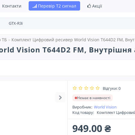
Контакти
Перевір Т2 сигнал
Акції
 ТБ
Комплект Цифровий ресивер World Vision T644D2 FM, Внут
ld Vision T644D2 FM, Внутрішня 
Відгуки: 0
Немає в наявності
Виробник:
World Vision
Код товару:
Комплект Цифровий р
949.00 ₴