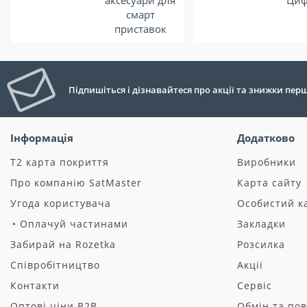
аксесуари для
Циф
смарт
приставок
Підпишіться і дізнавайтеся про акції та знижки пе
Інформація
Додатково
Т2 карта покриття
Виробники
Про компанію SatMaster
Карта сайту
Угода користувача
Особистий к
◔ Оплачуй частинами
Закладки
Забирай на Rozetka
Розсилка
Співробітництво
Акції
Контакти
Сервіс
Оптові ціни B2B
Обмін та по