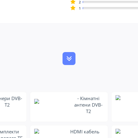
2
1
нери DVB-
- Кімнатні
T2
антени DVB-
T2
мплекти
HDMI кабель