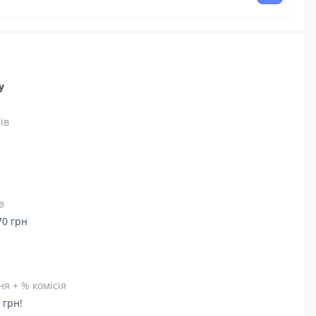
ну
їв
в
70 грн
я + % комісія
 грн!