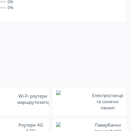
0%
0%
Електростанції
Wi-Fi роутери та
та сонячні
маршрутизатори
панелі
Роутери 4G
Павербанки