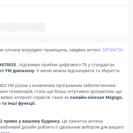
я сигналу всередині приміщень, завдяки антені:
SRTANT30
GX6705S5
, підтримує прийом цифрового ТБ у стандартах
от FM діапазону.
У меню можна відсканувати та зберегти
644D2 FM разом з оновленим програмним забезпеченням.
ни телевізорів, стало ще більш інтуїтивно зрозумілим, що
жевих інтернет-сервісів, таких як
онлайн-кінозал Megogo,
та інші функції.
.
T2 прямо у вашому будинку.
Ця кімнатна антена
ривабливий дизайн роблять її ідеальним вибором для вашого
лект.