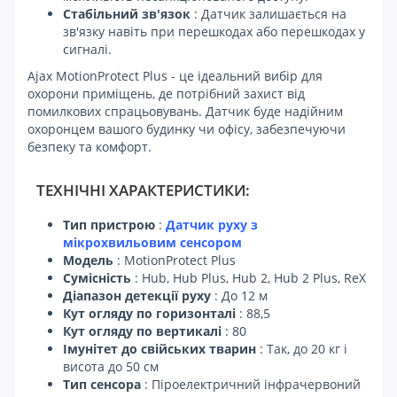
Стабільний зв'язок
: Датчик залишається на
зв'язку навіть при перешкодах або перешкодах у
сигналі.
Ajax MotionProtect Plus - це ідеальний вибір для
охорони приміщень, де потрібний захист від
помилкових спрацьовувань. Датчик буде надійним
охоронцем вашого будинку чи офісу, забезпечуючи
безпеку та комфорт.
ТЕХНІЧНІ ХАРАКТЕРИСТИКИ:
Тип пристрою
:
Датчик руху з
мікрохвильовим сенсором
Модель
: MotionProtect Plus
Сумісність
: Hub, Hub Plus, Hub 2, Hub 2 Plus, ReX
Діапазон детекції руху
: До 12 м
Кут огляду по горизонталі
: 88,5
Кут огляду по вертикалі
: 80
Імунітет до свійських тварин
: Так, до 20 кг і
висота до 50 см
Тип сенсора
: Піроелектричний інфрачервоний