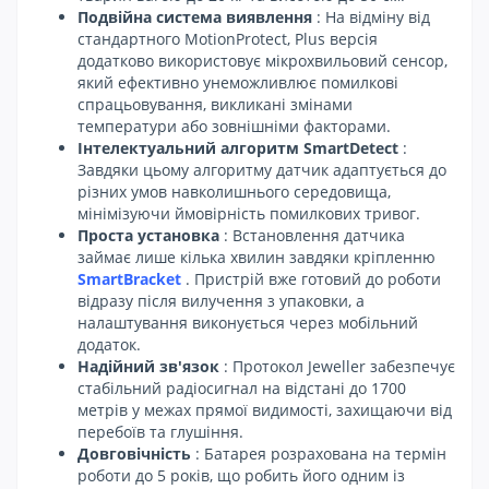
Подвійна система виявлення
: На відміну від
стандартного MotionProtect, Plus версія
додатково використовує мікрохвильовий сенсор,
який ефективно унеможливлює помилкові
спрацьовування, викликані змінами
температури або зовнішніми факторами.
Інтелектуальний алгоритм SmartDetect
:
Завдяки цьому алгоритму датчик адаптується до
різних умов навколишнього середовища,
мінімізуючи ймовірність помилкових тривог.
Проста установка
: Встановлення датчика
займає лише кілька хвилин завдяки кріпленню
SmartBracket
. Пристрій вже готовий до роботи
відразу після вилучення з упаковки, а
налаштування виконується через мобільний
додаток.
Надійний зв'язок
: Протокол Jeweller забезпечує
стабільний радіосигнал на відстані до 1700
метрів у межах прямої видимості, захищаючи від
перебоїв та глушіння.
Довговічність
: Батарея розрахована на термін
роботи до 5 років, що робить його одним із