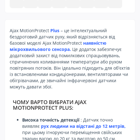
Ajax MotionProtect
Plus
– це інтелектуальний
бездротовий датчик руху, який відрізняється від
базової моделі Ajax MotionProtect
наявністю
мікрохвильового сенсора.
Це додаток забезпечує
додатковий захист від помилкових спрацьовувань,
спричинених коливаннями температури або рухом
повітряних потоків. Він ідеально підходить для об'єктів
із встановленими кондиціонерами, вентиляторами чи
обігрівачами, де звичайні інфрачервоні датчики
можуть давати збої.
ЧОМУ ВАРТО ВИБРАТИ AJAX
MOTIONPROTECT PLUS:
Висока точність детекції
: Датчик точно
виявляє
рух людини на відстані до 12 метрів,
при цьому ігноруючи переміщення свійських
тварин вагою до 20 кг та висотою до 50 см.