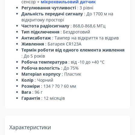
сенсор +
мікрохвильовий датчик
Регулювання чутливості
: 3 рівні
Дальність передачі сигналу
: До 1700 м на
відкритому просторі
Частота радіосигналу
: 868,0-868,6 МГц
Тип підключення
: Бездротовий
Антисаботаж
: Тампер на відкриття та відрив
Живлення
: Батарея CR123A
Термін роботи від одного елемента живлення
: До 5 років
Робоча температура
: від -10 до +40 °C
Робоча вологість
: До 75%
Матеріал корпусу
: Пластик
Колір
: Чорний
Розміри
: 134 ? 70 ? 60 мм
Вага
: 96 г
Гарантія
: 12 місяців
Характеристики