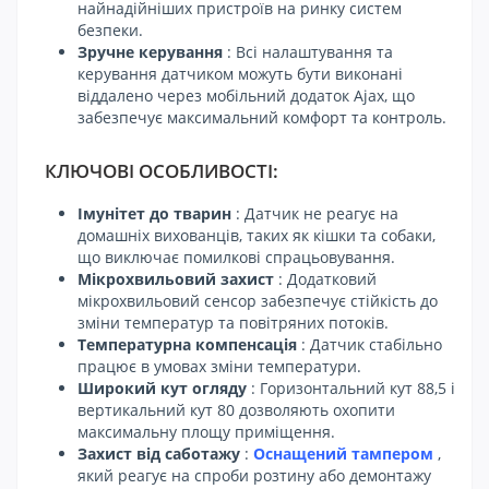
найнадійніших пристроїв на ринку систем
безпеки.
Зручне керування
: Всі налаштування та
керування датчиком можуть бути виконані
віддалено через мобільний додаток Ajax, що
забезпечує максимальний комфорт та контроль.
КЛЮЧОВІ ОСОБЛИВОСТІ:
Імунітет до тварин
: Датчик не реагує на
домашніх вихованців, таких як кішки та собаки,
що виключає помилкові спрацьовування.
Мікрохвильовий захист
: Додатковий
мікрохвильовий сенсор забезпечує стійкість до
зміни температур та повітряних потоків.
Температурна компенсація
: Датчик стабільно
працює в умовах зміни температури.
Широкий кут огляду
: Горизонтальний кут 88,5 і
вертикальний кут 80 дозволяють охопити
максимальну площу приміщення.
Захист від саботажу
:
Оснащений тампером
,
який реагує на спроби розтину або демонтажу