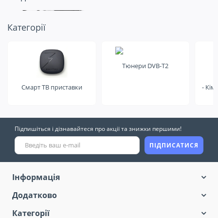
Подивіться ще
Категорії
на це
Тюнери DVB-T2
Смарт ТВ приставки
- Кім
Підпишіться і дізнавайтеся про акції та знижки першими!
ПІДПИСАТИСЯ
Інформація
Додатково
Категорії