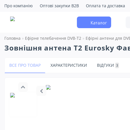
Про компанію
Оптові закупки B2B
Оплата та доставка
Каталог
Головна
Ефірне телебачення DVB-T2
Ефірні антени для DV
Зовнішня антена Т2 Eurosky Фа
ВСЕ ПРО ТОВАР
ХАРАКТЕРИСТИКИ
ВІДГУКИ
3