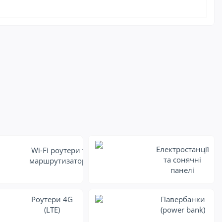
Електростанції
Wi-Fi роутери та
та сонячні
маршрутизатори
панелі
Роутери 4G
Павербанки
(LTE)
(power bank)