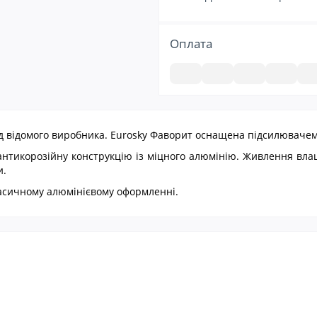
Оплата
 відомого виробника. Eurosky Фаворит оснащена підсилювачем 5
антикорозійну конструкцію із міцного алюмінію. Живлення вл
и.
ласичному алюмінієвому оформленні.