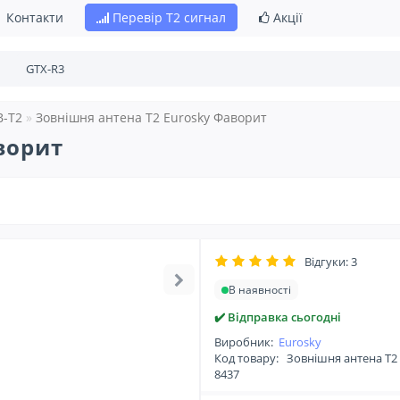
Контакти
Перевір Т2 сигнал
Акції
B-T2
Зовнішня антена Т2 Eurosky Фаворит
ворит
Відгуки: 3
В наявності
✔️ Відправка сьогодні
Виробник:
Eurosky
Код товару:
Зовнішня антена Т2 
8437