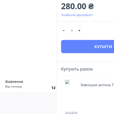
280.00 ₴
Знайшли дешевше?
КУПИТИ
Купують разом
Живлення
Зовнішня антена Т2
Від тюнера
12
310.00 ₴