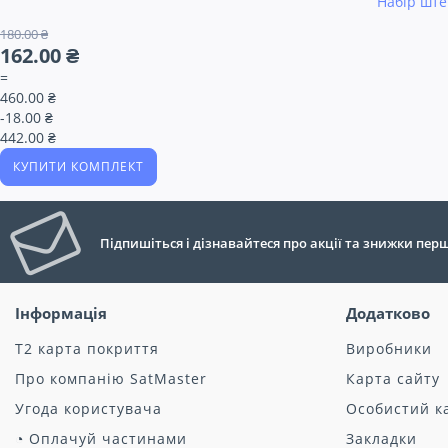
Набір ште
180.00 ₴
162.00 ₴
=
460.00 ₴
-18.00 ₴
442.00 ₴
КУПИТИ КОМПЛЕКТ
Підпишіться і дізнавайтеся про акції та знижки пе
Інформація
Додатково
Т2 карта покриття
Виробники
Про компанію SatMaster
Карта сайту
Угода користувача
Особистий к
◔ Оплачуй частинами
Закладки