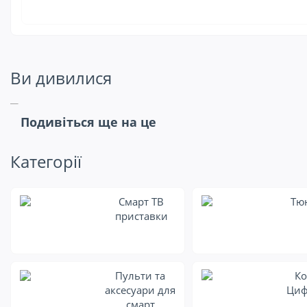
Ви дивилися
Подивіться ще на це
Категорії
Смарт ТВ
Тю
приставки
Пульти та
Ко
аксесуари для
Циф
смарт