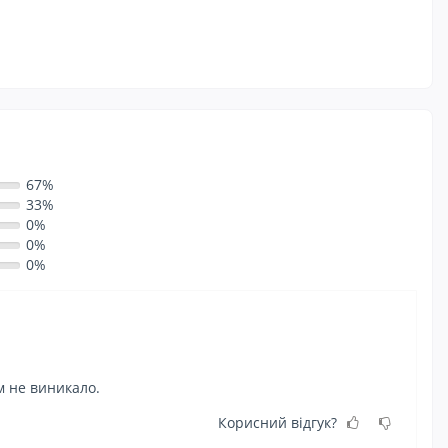
67%
33%
0%
0%
0%
м не виникало.
По
ок
Корисний відгук?