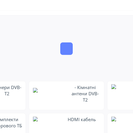
нери DVB-
- Кімнатні
T2
антени DVB-
T2
мплекти
HDMI кабель
рового ТБ