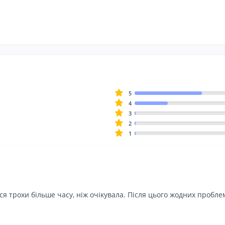
5
4
3
2
1
я трохи більше часу, ніж очікувала. Після цього жодних пробле