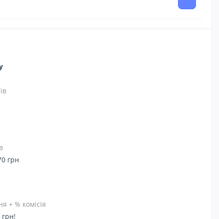
ну
їв
в
70 грн
я + % комісія
 грн!