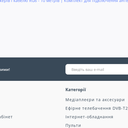
керів і кабелю RG6 - 10 метрів | Комплект для підключення ант
ршими!
Категорії
Медіаплеєри та аксесуари
Ефірне телебачення DVB-T2
абінет
Інтернет-обладнання
Пульти