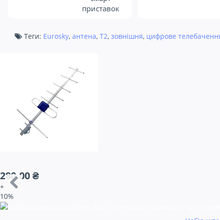
приставок
Теги:
Eurosky
,
антена
,
Т2
,
зовнішня
,
цифрове телебаченн
280.00 ₴
+
10%