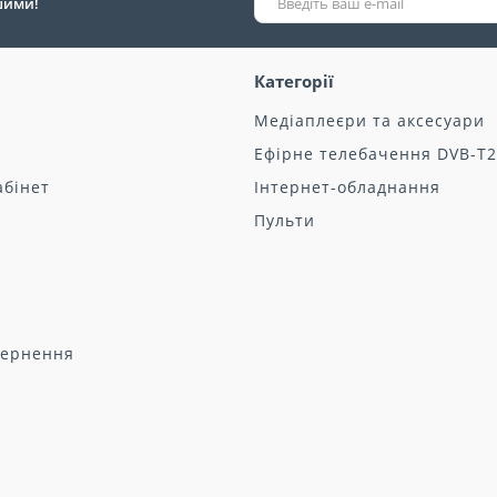
ршими!
Категорії
Медіаплеєри та аксесуари
Ефірне телебачення DVB-T2
абінет
Інтернет-обладнання
Пульти
вернення