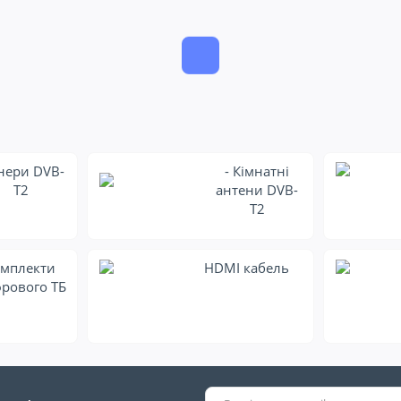
нери DVB-
- Кімнатні
T2
антени DVB-
T2
мплекти
HDMI кабель
рового ТБ