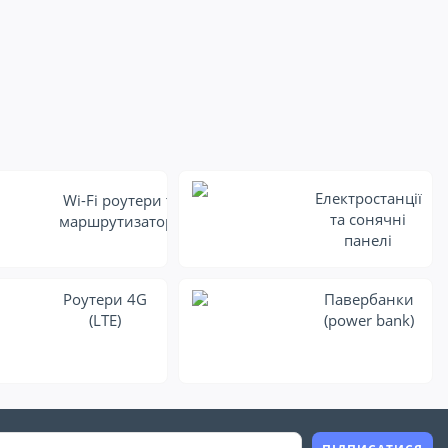
Електростанції
Wi-Fi роутери та
та сонячні
маршрутизатори
панелі
Роутери 4G
Павербанки
(LTE)
(power bank)