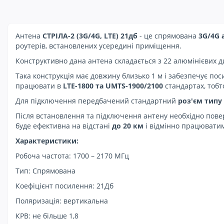
Антена
СТРІЛА-2 (3G/4G, LTE) 21дб
- це спрямована
3G/4G 
роутерів, встановлених усередині приміщення.
Конструктивно дана антена складається з 22 алюмінієвих д
Така конструкція має довжину близько 1 м і забезпечує пос
працювати в
LTE-1800 та UMTS-1900/2100
стандартах, тобт
Для підключення передбачений стандартний
роз'єм типу
Після встановлення та підключення антену необхідно повер
буде ефективна на відстані
до 20 км
і відмінно працюватим
Характеристики:
Робоча частота: 1700 – 2170 МГц
Тип: Спрямована
Коефіцієнт посилення: 21Дб
Поляризація: вертикальна
КРВ: не більше 1,8