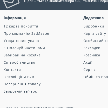
Підпишіться і дізнавайтеся про акції та знижки пе
Інформація
Додатково
Т2 карта покриття
Виробники
Про компанію SatMaster
Карта сайту
Угода користувача
Особистий к
◔ Оплачуй частинами
Закладки
Забирай на Rozetka
Розсилка
Співробітництво
Акції
Контакти
Сервіс
Оптові ціни B2B
Обмін та по
Повернення товару
Зворотній зв’язок