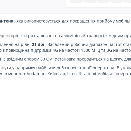
антена
, яка використовується для покращення прийому мобільно
иректорів, які розташовані на алюмінієвій траверсі з мідним п
илення на рівні
21 dbi
. Заявлений робочий діапазон частот ст
о є повноцінна підтримка 4G на частоті 1800 МГц та 3G на частот
 F
з вхідним опором 50 Ом. Установка проводиться на щоглу, для
нути у напрямку найближчої базової станції оператора. В умова
е в мережах Vodafone, Київстар, Lifecell та інші мобільні опер