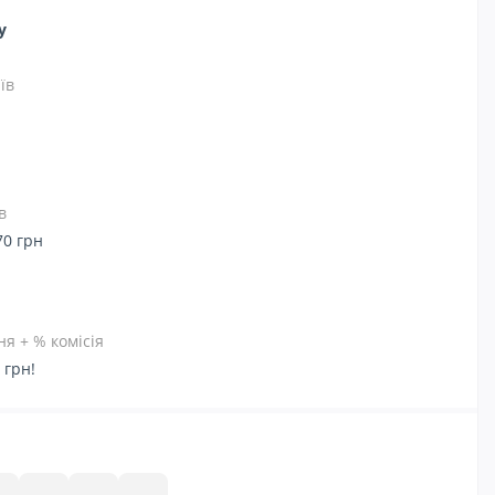
ну
їв
в
70 грн
я + % комісія
 грн!