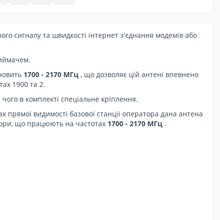
го сигналу та швидкості інтернет з'єднання модемів або
риймачем.
ановить
1700 - 2170 МГц
, що дозволяє цій антені впевнено
ах 1900 та 2.
 чого в комплекті спеціальне кріплення.
х прямої видимості базової станції оператора дана антена
атори, що працюють на частотах
1700 - 2170 МГц
.