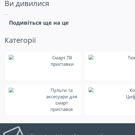
Ви дивилися
Подивіться ще на це
Категорії
Смарт ТВ
Тю
приставки
Пульти та
Ко
аксесуари для
Циф
смарт
приставок