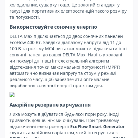
холодильник, сушарку тощо. Це золотий стандарт у
галузі для портативних електростанцій такого розміру
та потужності.
Використовуйте сонячну енергію
DELTA Max підключається до двох сонячних панелей
EcoFlow 400 Вт. Завдяки діапазону напруги від 11 до
100 В та роз'єму MC4 ви також можете підключати інші
сонячні панелі до вашої DELTA Max. Навіть у холодні
чи похмурі дні наш інтелектуальний алгоритм
відстеження точки максимальної потужності (MPPT)
автоматично визначає напругу та струм у режимі
реального часу, щоб забезпечити оптимальне
вироблення сонячної енергії протягом дня.
Аварійне резервне харчування
Лиха можуть відбуватися будь-якої пори року, іноді
тривають довше, ніж ми очікували. При тривалому
відключенні електроенергії
EcoFlow Smart Generator
служить аварійним варіантом, який інтегрується з