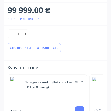
99 999.00 ₴
Знайшли дешевше?
СПОВІСТИТИ ПРО НАЯВНІСТЬ
Купують разом
Зарядна станція / ДБЖ - EcoFlow RIVER 2
По
PRO (768 Вт/год)
P2
1.00 ₴
1.00 ₴