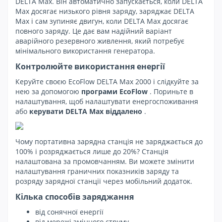
DELTA Max. Він автоматично запускається, коли DELTA
Max досягає низького рівня заряду, заряджає DELTA
Max і сам зупиняє двигун, коли DELTA Max досягає
повного заряду. Це дає вам надійний варіант
аварійного резервного живлення, який потребує
мінімального використання генератора.
Контролюйте використання енергії
Керуйте своєю EcoFlow DELTA Max 2000 і слідкуйте за
нею за допомогою
програми EcoFlow
. Пориньте в
налаштування, щоб налаштувати енергоспоживання
або
керувати DELTA Max віддалено
.
Чому портативна зарядна станція не заряджається до
100% і розряджається лише до 20%? Станція
налаштована за промовчанням. Ви можете змінити
налаштування граничних показників заряду та
розряду зарядної станції через мобільний додаток.
Кілька способів заряджання
від сонячної енергії
від мережі змінного струму