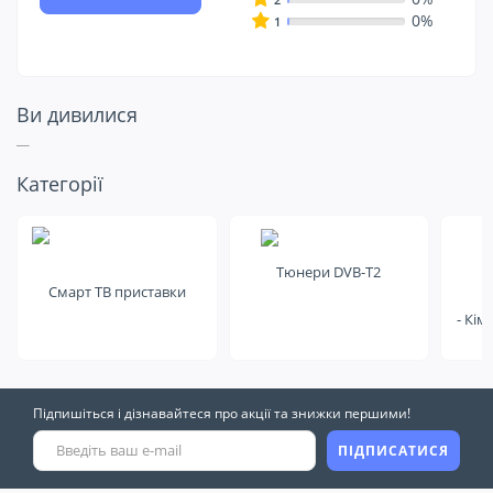
0%
1
Ви дивилися
Подивіться ще
Категорії
на це
Тюнери DVB-T2
Смарт ТВ приставки
- Кім
Підпишіться і дізнавайтеся про акції та знижки першими!
ПІДПИСАТИСЯ