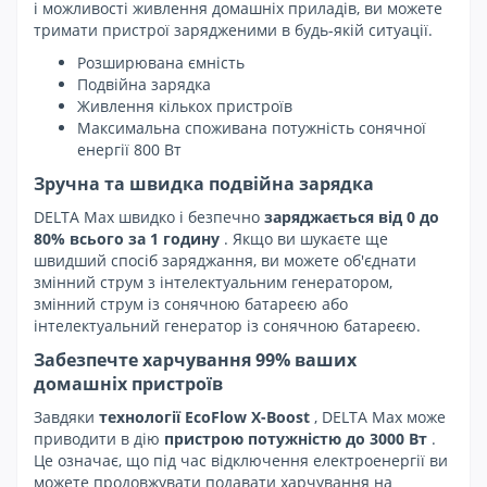
і можливості живлення домашніх приладів, ви можете
тримати пристрої зарядженими в будь-якій ситуації.
Розширювана ємність
Подвійна зарядка
Живлення кількох пристроїв
Максимальна споживана потужність сонячної
енергії 800 Вт
Зручна та швидка подвійна зарядка
DELTA Max швидко і безпечно
заряджається від 0 до
80% всього за 1 годину
. Якщо ви шукаєте ще
швидший спосіб заряджання, ви можете об'єднати
змінний струм з інтелектуальним генератором,
змінний струм із сонячною батареєю або
інтелектуальний генератор із сонячною батареєю.
Забезпечте харчування 99% ваших
домашніх пристроїв
Завдяки
технології EcoFlow X-Boost
, DELTA Max може
приводити в дію
пристрою потужністю до 3000 Вт
.
Це означає, що під час відключення електроенергії ви
можете продовжувати подавати харчування на