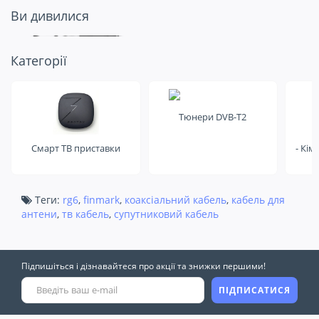
Ви дивилися
Подивіться ще
Категорії
на це
Тюнери DVB-T2
Смарт ТВ приставки
- Кім
Теги:
rg6
,
finmark
,
коаксіальний кабель
,
кабель для
антени
,
тв кабель
,
супутниковий кабель
Підпишіться і дізнавайтеся про акції та знижки першими!
ПІДПИСАТИСЯ