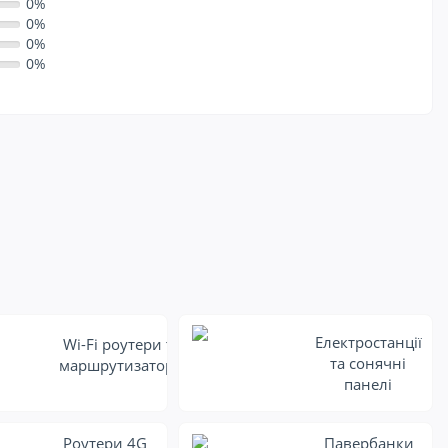
0%
0%
0%
0%
Електростанції
Wi-Fi роутери та
та сонячні
маршрутизатори
панелі
Роутери 4G
Павербанки