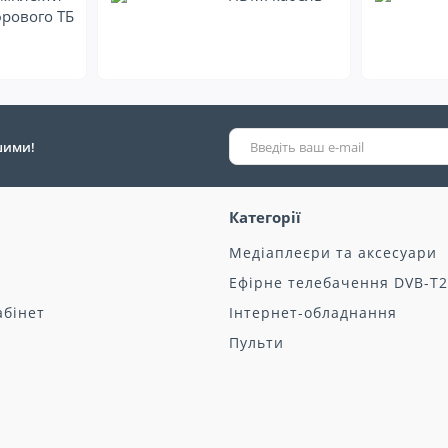
рового ТБ
ршими!
Категорії
Медіаплеєри та аксесуари
Ефірне телебачення DVB-T2
абінет
Інтернет-обладнання
Пульти