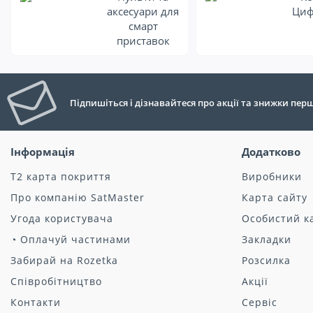
аксесуари для
Циф
смарт
приставок
Підпишіться і дізнавайтеся про акції та знижки пе
Інформація
Додатково
Т2 карта покриття
Виробники
Про компанію SatMaster
Карта сайту
Угода користувача
Особистий к
◔ Оплачуй частинами
Закладки
Забирай на Rozetka
Розсилка
Співробітництво
Акції
Контакти
Сервіс