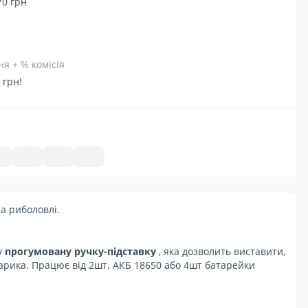
70 грн
я + % комісія
 грн!
на риболовлі.
у
прогумовану ручку-підставку
, яка дозволить виставити,
тарика. Працює від 2шт. АКБ 18650 або 4шт батарейки