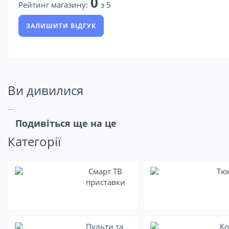
0
Рейтинг магазину:
з 5
ЗАЛИШИТИ ВІДГУК
Ви дивилися
Подивіться ще на це
Категорії
Смарт ТВ
Тю
приставки
Пульти та
Ко