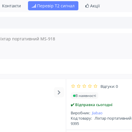
Контакти
Перевір Т2 сигнал
Акції
іхтар портативний MS-918
Відгуки: 0
В наявності
✔️ Відправка сьогодні
Виробник:
Jiabao
Код товару:
Ліхтар портативний
9395