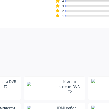
4
3
2
1
нери DVB-
- Кімнатні
T2
антени DVB-
T2
мплекти
HDMI кабель