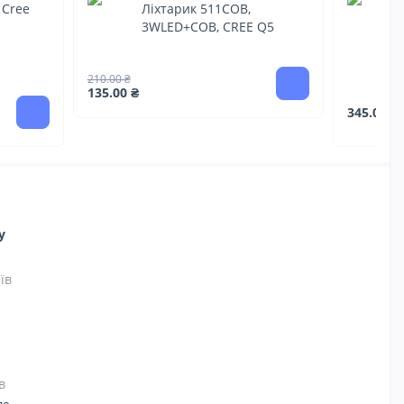
 Cree
Ліхтарик 511COB,
3WLED+COB, CREE Q5
210.00 ₴
135.00 ₴
345.00 ₴
ну
їв
в