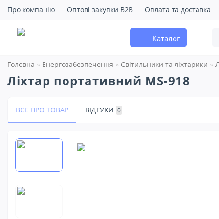
Про компанію
Оптові закупки B2B
Оплата та доставка
Каталог
Головна
Енергозабезпечення
Світильники та ліхтарики
Л
Ліхтар портативний MS-918
ВСЕ ПРО ТОВАР
ВІДГУКИ
0