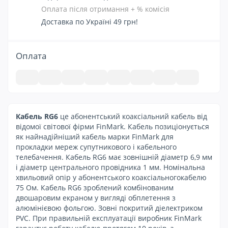
Оплата після отримання + % комісія
Доставка по Україні 49 грн!
Оплата
Кабель RG6
це абонентський коаксіальний кабель від
відомої світової фірми FinMark. Кабель позиціонується
як найнадійніший кабель марки FinMark для
прокладки мереж супутникового і кабельного
телебачення. Кабель RG6 має зовнішній діаметр 6,9 мм
і діаметр центрального провідника 1 мм. Номінальна
хвильовий опір у абонентського коаксіальногокабелю
75 Ом. Кабель RG6 зроблений комбінованим
двошаровим екраном у вигляді обплетення з
алюмінієвою фольгою. Зовні покритий діелектриком
PVC. При правильній експлуатації виробник FinMark