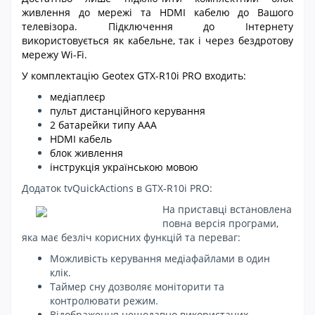
живлення до мережі та HDMI кабелю до Вашого
телевізора. Підключення до Інтернету
використовується як кабельне, так і через бездротову
мережу Wi-Fi.
У комплектацію Geotex GTX-R10i PRO входить:
медіаплеєр
пульт дистанційного керування
2 батарейки типу ААА
HDMI кабель
блок живлення
інструкція українською мовою
Додаток tvQuickActions в GTX-R10i PRO:
На приставці встановлена
повна версія програми,
яка має безліч корисних функцій та переваг:
Можливість керування медіафайлами в один
клік.
Таймер сну дозволяє моніторити та
контролювати режим.
Відображення нещодавно використаних