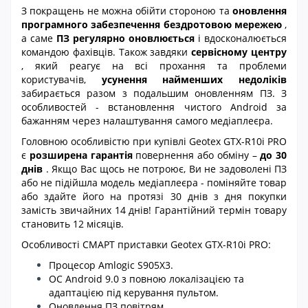
З покращень не можна обійти стороною та
оновлення
програмного забезпечення бездротовою мережею
,
а саме
ПЗ регулярно оновлюється
і вдосконалюється
командою фахівців. Також завдяки
сервісному центру
, який реагує на всі прохання та проблеми
користувачів,
усунення найменших недоліків
забирається разом з подальшим оновленням ПЗ. З
особливостей - встановлення чистого Android за
бажанням через налаштування самого медіаплеєра.
Головною особливістю при купівлі Geotex GTX-R10i PRO
є
розширена гарантія
повернення або обміну –
до 30
днів
. Якщо Вас щось не потроює, Ви не задоволені ПЗ
або не підійшла модель медіаплеєра - поміняйте товар
або здайте його на протязі 30 днів з дня покупки
замість звичайних 14 днів! Гарантійний термін товару
становить 12 місяців.
Особливості СМАРТ приставки Geotex GTX-R10i PRO:
Процесор Amlogic S905X3.
ОС Android 9.0 з повною локалізацією та
адаптацією під керування пультом.
Оновлення ПЗ повітрям.