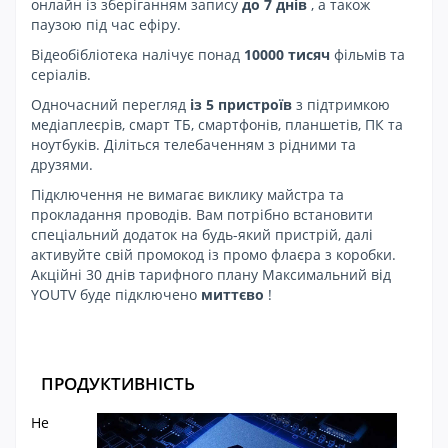
онлайн із зберіганням запису
до 7 днів
, а також
паузою під час ефіру.
Відеобібліотека налічує понад
10000 тисяч
фільмів та
серіалів.
Одночасний перегляд
із 5 пристроїв
з підтримкою
медіаплеєрів, смарт ТБ, смартфонів, планшетів, ПК та
ноутбуків. Діліться телебаченням з рідними та
друзями.
Підключення не вимагає виклику майстра та
прокладання проводів. Вам потрібно встановити
спеціальний додаток на будь-який пристрій, далі
активуйте свій промокод із промо флаєра з коробки.
Акційні 30 днів тарифного плану Максимальний від
YOUTV буде підключено
миттєво
!
ПРОДУКТИВНІСТЬ
Не