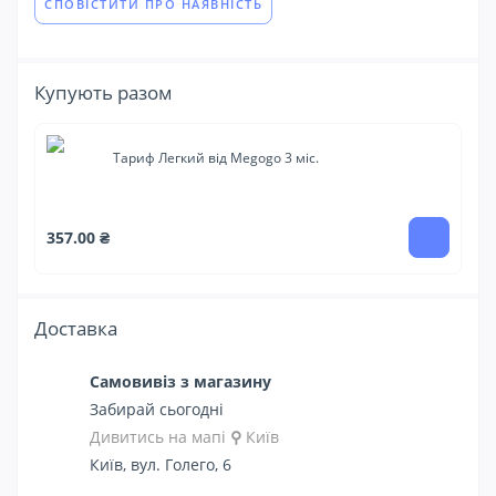
СПОВІСТИТИ ПРО НАЯВНІСТЬ
Купують разом
Тариф Легкий від Megogo 3 міс.
850
357.00 ₴
69
Доставка
Самовивіз з магазину
Забирай сьогодні
Дивитись на мапі
⚲
Київ
Київ, вул. Голего, 6