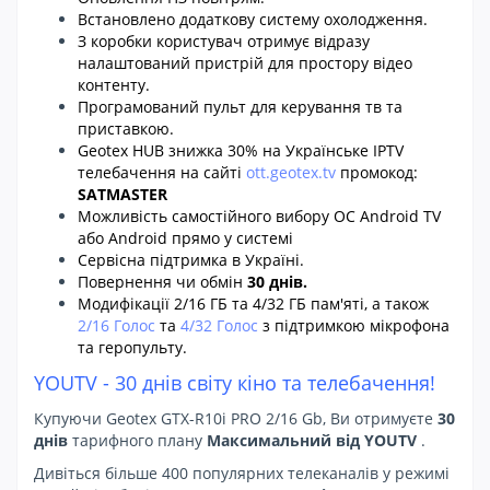
Встановлено додаткову систему охолодження.
З коробки користувач отримує відразу
налаштований пристрій для простору відео
контенту.
Програмований пульт для керування тв та
приставкою.
Geotex HUB знижка 30% на Українське IPTV
телебачення на сайті
ott.geotex.tv
промокод:
SATMASTER
Можливість самостійного вибору ОС Android TV
або Android прямо у системі
Сервісна підтримка в Україні.
Повернення чи обмін
30 днів.
Модифікації 2/16 ГБ та 4/32 ГБ пам'яті, а також
2/16 Голос
та
4/32 Голос
з підтримкою мікрофона
та геропульту.
YOUTV - 30 днів світу кіно та телебачення!
Купуючи Geotex GTX-R10i PRO 2/16 Gb, Ви отримуєте
30
днів
тарифного плану
Максимальний від YOUTV
.
Дивіться більше 400 популярних телеканалів у режимі