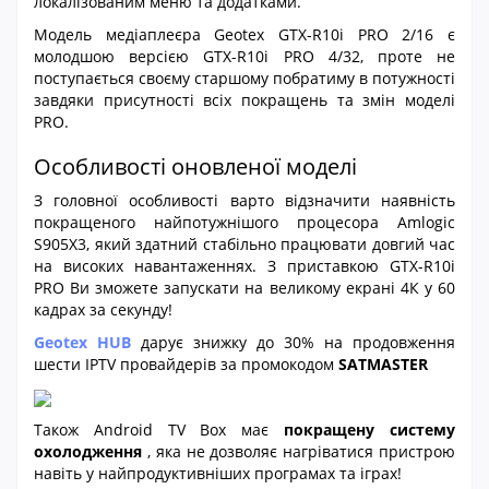
локалізованим меню та додатками.
Модель медіаплеєра Geotex GTX-R10i PRO 2/16 є
молодшою версією GTX-R10i PRO 4/32, проте не
поступається своєму старшому побратиму в потужності
завдяки присутності всіх покращень та змін моделі
PRO.
Особливості оновленої моделі
З головної особливості варто відзначити наявність
покращеного найпотужнішого процесора Amlogic
S905X3, який здатний стабільно працювати довгий час
на високих навантаженнях. З приставкою GTX-R10i
PRO Ви зможете запускати на великому екрані 4К у 60
кадрах за секунду!
Geotex HUB
дарує знижку до 30% на продовження
шести IPTV провайдерів за промокодом
SATMASTER
Також Android TV Box має
покращену систему
охолодження
, яка не дозволяє нагріватися пристрою
навіть у найпродуктивніших програмах та іграх!