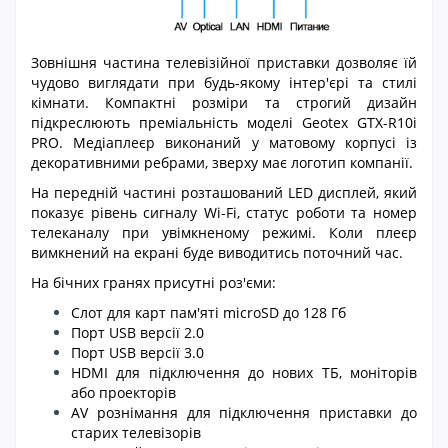
Зовнішня частина телевізійної приставки дозволяє їй
чудово виглядати при будь-якому інтер'єрі та стилі
кімнати. Компактні розміри та строгий дизайн
підкреслюють преміальність моделі Geotex GTX-R10i
PRO. Медіаплеєр виконаний у матовому корпусі із
декоративними ребрами, зверху має логотип компанії.
На передній частині розташований LED дисплей, який
показує рівень сигналу Wi-Fi, статус роботи та номер
телеканалу при увімкненому режимі. Коли плеєр
вимкнений на екрані буде виводитись поточний час.
На бічних гранях присутні роз'єми:
Слот для карт пам'яті microSD до 128 Гб
Порт USB версії 2.0
Порт USB версії 3.0
HDMI для підключення до нових ТБ, моніторів
або проекторів
AV рознімання для підключення приставки до
старих телевізорів