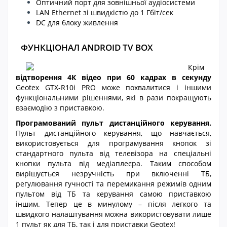
Оптичний порт для зовнішньої аудіосистеми
LAN Ethernet зі швидкістю до 1 Гбіт/сек
DC для блоку живлення
ФУНКЦІОНАЛ ANDROID TV BOX
Крім
відтворення 4К відео при 60 кадрах в секунду
Geotex GTX-R10i PRO може похвалитися і іншими
функціональними рішеннями, які в рази покращують
взаємодію з приставкою.
Програмований пульт дистанційного керування.
Пульт дистанційного керування, що навчається,
використовується для програмування кнопок зі
стандартного пульта від телевізора на спеціальні
кнопки пульта від медіаплеєра. Таким способом
вирішується незручність при включенні ТБ,
регулювання гучності та перемикання режимів одним
пультом від ТБ та керування самою приставкою
іншим. Тепер це в минулому – після легкого та
швидкого налаштування можна використовувати лише
1 пульт як для ТБ, так і для приставки Geotex!