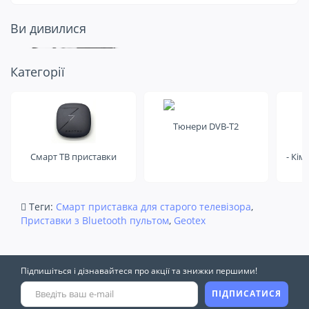
Ви дивилися
Подивіться ще
Категорії
на це
Тюнери DVB-T2
Смарт ТВ приставки
- Кім
Теги:
Смарт приставка для старого телевізора
,
Приставки з Bluetooth пультом
,
Geotex
Підпишіться і дізнавайтеся про акції та знижки першими!
ПІДПИСАТИСЯ