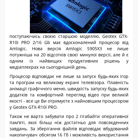
поступаючись своєю старшою моделлю, Geotex GTX-
R10i PRO 2/16 Gb має вдосконалений процесор від
Amlogic. Нова версія Amlogic S905X3 не лише
потужніша на 20 відсотків своєї минулої версії, але й є
одним із найвищих продуктивних рішень у
медіаплеєрах на сьогоднішній день.
Процесор відповідає не лише за запуск будь-яких ігор
та програм на великому екрані телевізора. Плавність
анімації графічного меню, швидкість запуску будь-яких
додатків та комфортний перегляд відео при великій
якості - все це Ви отримуєте з найновішим процесором
у Geotex GTX-R10i PRO.
Також не варто забувати про 2 гігабайти оперативної
пам'яті, якої більш ніж достатньо для повсякденних
завдань. За зберігання файлів відповідає вбудований
накопичувач обсягом 16 Гб і можливість використання