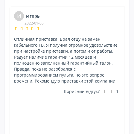
И
Игорь
2022-01-05
Отличная приставка! Брал отцу на замен
И
кабельного ТВ. Я получил огромное удовольствие
ме
при настройке приставки, а потом и от работы.
с 
Радует наличие гарантии 12 месяцев и
пр
полноценно заполненный гарантийный талон.
а
Правда, пока не разобрался с
хо
программированием пульта, но это вопрос
п
времени. Рекомендую приставки этой компании!
т
Но
Корисний відгук?
1
)
ра
.
ст
те
За
Б