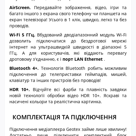
AirScreen.
Передавайте зображення, відео, ігри та
багато іншого з екрана свого телефону чи планшета на
екран телевізора! Усього в 1 клік, швидко, легко та без
проводів.
Wi-Fi 5 ГГц.
Вбудований дводіапазонний модуль Wi-Fi
дозволить підключатися до бездротової мережі
інтернет на ультрашвидкій швидкості в діапазоні 5
ГГц. А для користувачів, які віддають перевагу
дротовому з'єднанню, є і
порт LAN Ethernet
.
Bluetooth 4+.
Технологія Bluetooth робить можливим
підключення до телеприставки геймпадів, мишей,
клавіатур та інших пристроїв без проводів!
HDR 10+.
Відчуйте всі фарби та плавність завдяки
новій технології обробки відео HDR 10+. Яскраві та
насичені кольори та реалістична картинка.
КОМПЛЕКТАЦІЯ ТА ПІДКЛЮЧЕННЯ
Підключення медіаплеєра Geotex займе лише хвилину!
Достатньо лише підключити комплектний блок