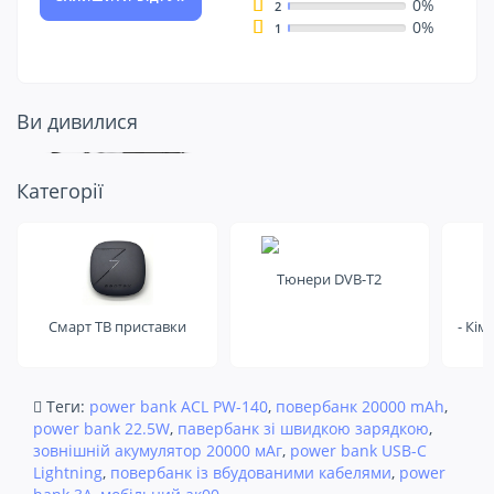
0%
2
0%
1
Ви дивилися
Подивіться ще
Категорії
на це
Тюнери DVB-T2
Смарт ТВ приставки
- Кім
Теги:
power bank ACL PW-140
,
повербанк 20000 mAh
,
power bank 22.5W
,
павербанк зі швидкою зарядкою
,
зовнішній акумулятор 20000 мАг
,
power bank USB-C
Lightning
,
повербанк із вбудованими кабелями
,
power