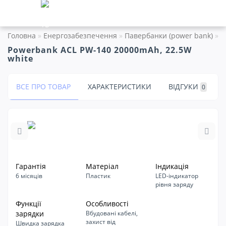
Головна
Енергозабезпечення
Павербанки (power bank)
P
Powerbank ACL PW-140 20000mAh, 22.5W
white
ВСЕ ПРО ТОВАР
ХАРАКТЕРИСТИКИ
ВІДГУКИ
0
Гарантія
Матеріал
Індикація
6 місяців
Пластик
LED-індикатор
рівня заряду
Функції
Особливості
зарядки
Вбудовані кабелі,
захист від
Швидка зарядка