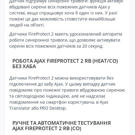
Датчик підтримує синхронні тривоги: функція активує
вбудовані сирени всіх пожежних датчиків Ajax у
системі, якщо спрацьовує хоча б один із них. У разі
пожежі це дає можливість сповістити якнайбільше
людей на об'єкті.
Датчики FireProtect 2 мають удосконалений алгоритм
роботи синхронної тривоги, що дозволяє активувати
сирени всіх пожежних датчиків за 20 секунд.
РОБОТА AJAX FIREPROTECT 2 RB (HEAT/CO)
БЕЗ ХАБА
Датчики FireProtect 2 можна використовувати без
підключення до хабу Ajax. У цьому випадку датчик
повідомляє про пожежні тривоги вбудованою сиреною
та світлодіодною індикацією, але не надсилає
повідомлення на смартфон користувача, в Ajax
Translator або PRO Desktop.
РУЧНЕ ТА АВТОМАТИЧНЕ ТЕСТУВАННЯ
AJAX FIREPROTECT 2 RB (CO)