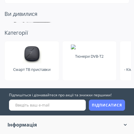
Ви дивилися
Подивіться ще
Категорії
на це
Тюнери DVB-T2
Смарт ТВ приставки
- Кім
Підпишіться і дізнавайтеся про акції та знижки першими!
ПІДПИСАТИСЯ
Інформація