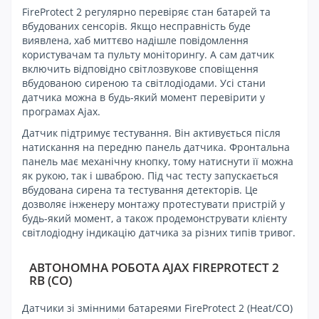
FireProtect 2 регулярно перевіряє стан батарей та
вбудованих сенсорів. Якщо несправність буде
виявлена, хаб миттєво надішле повідомлення
користувачам та пульту моніторингу. А сам датчик
включить відповідно світлозвукове сповіщення
вбудованою сиреною та світлодіодами. Усі стани
датчика можна в будь-який момент перевірити у
програмах Ajax.
Датчик підтримує тестування. Він активується після
натискання на передню панель датчика. Фронтальна
панель має механічну кнопку, тому натиснути її можна
як рукою, так і шваброю. Під час тесту запускається
вбудована сирена та тестування детекторів. Це
дозволяє інженеру монтажу протестувати пристрій у
будь-який момент, а також продемонструвати клієнту
світлодіодну індикацію датчика за різних типів тривог.
АВТОНОМНА РОБОТА AJAX FIREPROTECT 2
RB (CO)
Датчики зі змінними батареями FireProtect 2 (Heat/CO)