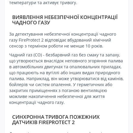
температури та активує тривогу.
ВИЯВЛЕННЯ НЕБЕЗПЕЧНОЇ КОНЦЕНТРАЦІЇ
ЧАДНОГО ГАЗУ
За детектування небезпечної концентрації чадного
газу FireProtect 2 відповідає вбудований хімічний
сенсор з терміном роботи не менше 10 років.
Чадний газ (CO) - безбарвний газ без смаку та запаху,
що утворюється внаслідок неповного згоряння палива
в автомобільних двигунах та опалювальних приладах,
що працюють на вугіллі або інших видах природного
палива. Наприклад, він може утворюватися від камінів,
бойлерів чи систем опалення. У герметичних або
закритих приміщеннях з поганою вентиляцією
можливе накопичення небезпечної для життя
концентрації чадного газу.
СИНХРОННА ТРИВОГА ПОЖЕЖНИХ
ДАТЧИКІВ FIREPROTECT 2