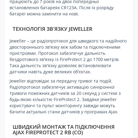
працюють до 7 років на двох попередньо
встановлених батареях CR123A. Після їх розряду
батареї можна замінити на нові.
ТЕХНОЛОГІЯ ЗВ'ЯЗКУ JEWELLER
Jeweller – це радіопротокол для швидкого та надійного
двостороннього зв'язку між хабом та підключеними
пристроями. Протокол забезпечує дальність
бездротового зв'язку із FireProtect 2 до 1700 метрів.
Така дальність зв'язку дозволяє встановлювати
датчики навіть дуже великих об'єктах.
Jeweller відповідає за передачу тривог та подій.
Радіопротокол забезпечує активацію синхронної
тривоги пожежних датчиків за 20 секунд у системі з
будь-якою кількістю FireProtect 2. Завдяки Jeweller
користувачі та пульт моніторингу завжди можуть
бачити актуальні стани датчиків у програмах Ajax.
ШВИДКИЙ МОНТАЖ ТА ПІДКЛЮЧЕННЯ
AJAX FIREPROTECT 2 RB (CO)