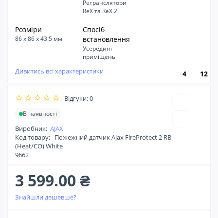
Ретранслятори
ReX та ReX 2
Розміри
Спосіб
86 x 86 x 43.5 мм
встановлення
Усередині
приміщень
Дивитись всі характеристики
4
12
Відгуки: 0
В наявності
Виробник:
AJAX
Код товару:
Пожежний датчик Ajax FireProtect 2 RB
(Heat/CO) White
9662
3 599.00 ₴
Знайшли дешевше?