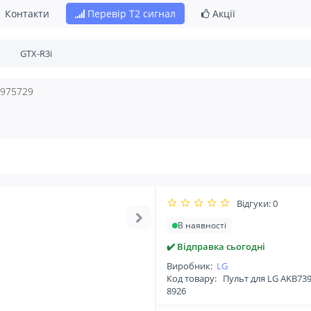
Контакти
Перевір Т2 сигнал
Акції
3975729
Відгуки: 0
В наявності
✔️ Відправка сьогодні
Виробник:
LG
Код товару:
Пульт для LG AKB73
8926