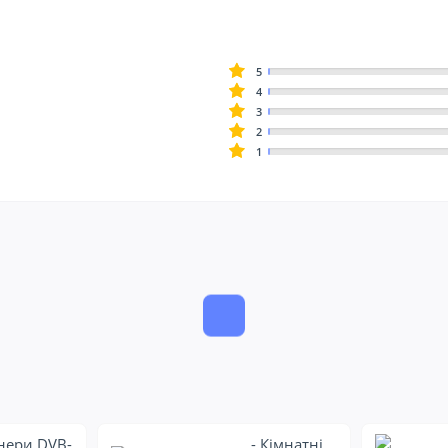
5
4
3
2
1
нери DVB-
- Кімнатні