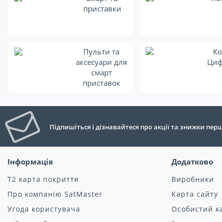
приставки
Пульти та
Ко
аксесуари для
Циф
смарт
приставок
Підпишіться і дізнавайтеся про акції та знижки пе
Інформація
Додатково
Т2 карта покриття
Виробники
Про компанію SatMaster
Карта сайту
Угода користувача
Особистий к