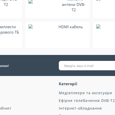
T2
антени DVB-
T2
мплекти
HDMI кабель
рового ТБ
ршими!
Категорії
Медіаплеєри та аксесуари
Ефірне телебачення DVB-T2
абінет
Інтернет-обладнання