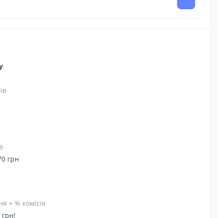
ну
їв
в
70 грн
я + % комісія
 грн!