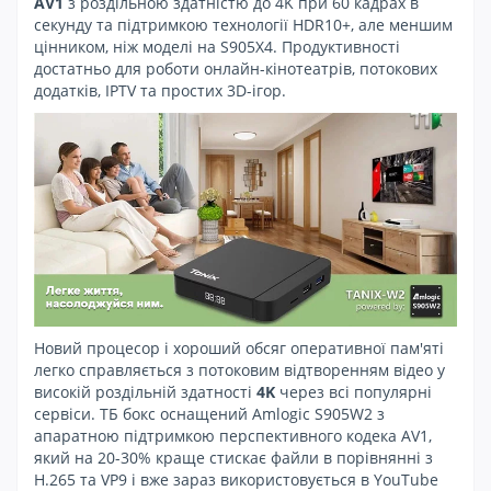
AV1
з роздільною здатністю до 4K при 60 кадрах в
секунду та підтримкою технології HDR10+, але меншим
цінником, ніж моделі на S905X4. Продуктивності
достатньо для роботи онлайн-кінотеатрів, потокових
додатків, IPTV та простих 3D-ігор.
Новий процесор і хороший обсяг оперативної пам'яті
легко справляється з потоковим відтворенням відео у
високій роздільній здатності
4K
через всі популярні
сервіси. ТБ бокс оснащений Amlogic S905W2 з
апаратною підтримкою перспективного кодека AV1,
який на 20-30% краще стискає файли в порівнянні з
H.265 та VP9 і вже зараз використовується в YouTube