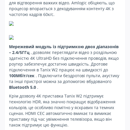
для відтворення важких відео. Amlogic обіцяють, що
процесор впорається з декодуванням контенту 4K з
частотою кадрів 60к/с.
Мережевий модуль із підтримкою двох діапазонів
– 2.4/5ГГц
, дозволяє переглядати відео з роздільною
здатністю 4K UltraHD без підключення проводів, якщо
роутер забезпечує достатню швидкість. Дротове
підключення в Tanix W2 працює на швидкості до
100Мбіт/сек
. Підключити бездротові пульти, акустику
та інші пристрої можна за допомогою вбудованого
Bluetooth 5.0
.
Крім дозволу 4K приставка Tanix W2 підтримує
технологію HDR, яка значно покращує відображення
кольорів, це особливо помітно у яскравих та темних
сценах. HDMI CEC автоматично вмикає та вимикає
приставку під час увімкнення телевізора, якщо він
також підтримує цю функцію.