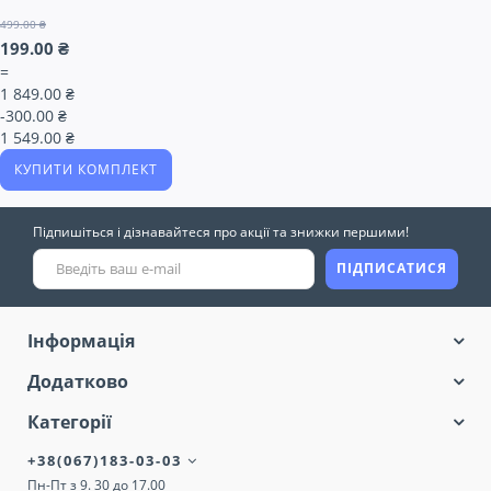
499.00 ₴
199.00 ₴
=
1 849.00 ₴
-300.00 ₴
1 549.00 ₴
КУПИТИ КОМПЛЕКТ
Підпишіться і дізнавайтеся про акції та знижки першими!
ПІДПИСАТИСЯ
Інформація
Додатково
Категорії
+38(067)183-03-03
Пн-Пт з 9. 30 до 17.00