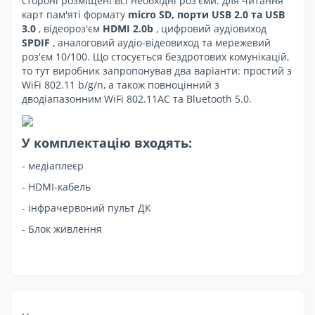
стороні розміщені всі необхідні роз'єми: для читання
карт пам'яті формату
micro SD, порти USB 2.0 та USB
3.0
, відеороз'єм
HDMI 2.0b
, цифровий аудіовиход
SPDIF
, аналоговий аудіо-відеовиход та мережевий
роз'єм 10/100. Що стосується бездротових комунікацій,
то тут виробник запропонував два варіанти: простий з
WiFi 802.11 b/g/n, а також повноцінний з
дводіапазонним WiFi 802.11AC та Bluetooth 5.0.
У комплектацію входять:
- медіаплеєр
- HDMI-кабель
- інфрачервоний пульт ДК
- Блок живлення