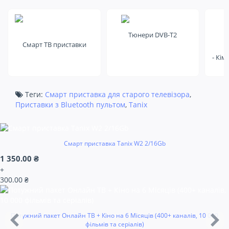
на це
Тюнери DVB-T2
Смарт ТВ приставки
- Кім
Теги:
Смарт приставка для старого телевізора
,
Приставки з Bluetooth пультом
,
Tanix
Смарт приставка Tanix W2 2/16Gb
1 350.00 ₴
+
300.00 ₴
Потужний пакет Онлайн ТВ + Кіно на 6 Місяців (400+ каналів, 10 000
фільмів та серіалів)