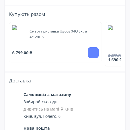
Купують разом
Смарт приставка Ugoos X4Q Extra
См
4/128Gb
па
6 799.00 ₴
2 200.00 ₴
1 690.00 ₴
Доставка
Самовивіз з магазину
Забирай сьогодні
Дивитись на мапі
⚲
Київ
Київ, вул. Голего, 6
Нова Пошта